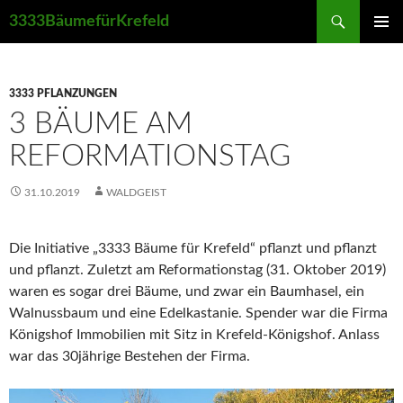
Suchen
3333BäumefürKrefeld
ZUM
PRIMÄR
INHALT
MENÜ
SPRINGEN
3333 PFLANZUNGEN
3 BÄUME AM
REFORMATIONSTAG
31.10.2019
WALDGEIST
Die Initiative „3333 Bäume für Krefeld“ pflanzt und pflanzt
und pflanzt. Zuletzt am Reformationstag (31. Oktober 2019)
waren es sogar drei Bäume, und zwar ein Baumhasel, ein
Walnussbaum und eine Edelkastanie. Spender war die Firma
Königshof Immobilien mit Sitz in Krefeld-Königshof. Anlass
war das 30jährige Bestehen der Firma.