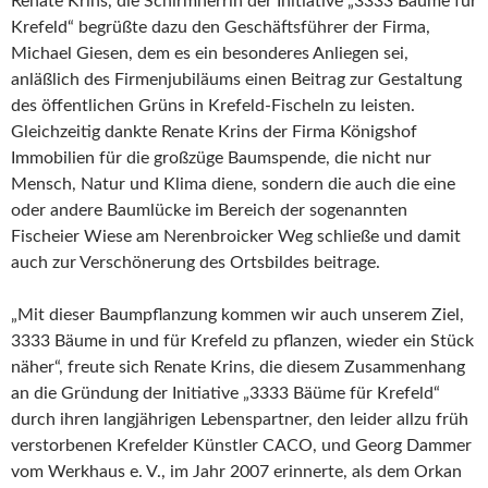
Renate Krins, die Schirmherrin der Initiative „3333 Bäume für
Krefeld“ begrüßte dazu den Geschäftsführer der Firma,
Michael Giesen, dem es ein besonderes Anliegen sei,
anläßlich des Firmenjubiläums einen Beitrag zur Gestaltung
des öffentlichen Grüns in Krefeld-Fischeln zu leisten.
Gleichzeitig dankte Renate Krins der Firma Königshof
Immobilien für die großzüge Baumspende, die nicht nur
Mensch, Natur und Klima diene, sondern die auch die eine
oder andere Baumlücke im Bereich der sogenannten
Fischeier Wiese am Nerenbroicker Weg schließe und damit
auch zur Verschönerung des Ortsbildes beitrage.
„Mit dieser Baumpflanzung kommen wir auch unserem Ziel,
3333 Bäume in und für Krefeld zu pflanzen, wieder ein Stück
näher“, freute sich Renate Krins, die diesem Zusammenhang
an die Gründung der Initiative „3333 Bäüme für Krefeld“
durch ihren langjährigen Lebenspartner, den leider allzu früh
verstorbenen Krefelder Künstler CACO, und Georg Dammer
vom Werkhaus e. V., im Jahr 2007 erinnerte, als dem Orkan