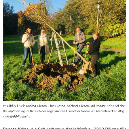
Im Bild (v.l.n.r.): Andrea Giesen, Lina Giesen, Michael Giesen und Renate Krins bei der
Baumpflanzung im Bereich der sogenannten Fischelner Wiese am Nerenbroicker Weg
in Krefeld-Fischeln.