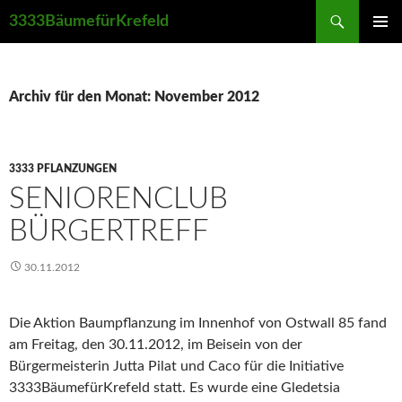
Suchen
3333BäumefürKrefeld
ZUM
PRIMÄR
INHALT
MENÜ
SPRINGEN
Archiv für den Monat: November 2012
3333 PFLANZUNGEN
SENIORENCLUB
BÜRGERTREFF
30.11.2012
Die Aktion Baumpflanzung im Innenhof von Ostwall 85 fand
am Freitag, den 30.11.2012, im Beisein von der
Bürgermeisterin Jutta Pilat und Caco für die Initiative
3333BäumefürKrefeld statt. Es wurde eine Gledetsia