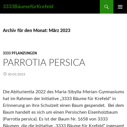
Suchen
3333BäumefürKrefeld
ZUM
PRIMÄR
INHALT
MENÜ
SPRINGEN
Archiv für den Monat: März 2023
3333 PFLANZUNGEN
PARROTIA PERSICA
30.03.2023
Die Abiturientia 2022 des Maria-Sibylla-Merian-Gymnasiums
hat im Rahmen der Initiative „3333 Bäume für Krefeld“ in
Erinnerung an ihre Schulzeit einen Baum gespendet. Bei dem
Baum handelt es sich um einen Persischen Eisenholzbaum
(Parrotia persica). Es ist der Baum Nr. 1658 von 3333
Bäumen, die die Initiative „3333 Bäume für Krefeld“ ingesamt