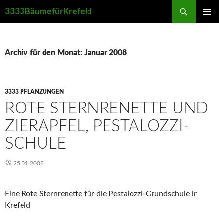
Suchen
3333BäumefürKrefeld
ZUM
PRIMÄR
INHALT
MENÜ
SPRINGEN
Archiv für den Monat: Januar 2008
3333 PFLANZUNGEN
ROTE STERNRENETTE UND
ZIERAPFEL, PESTALOZZI-
SCHULE
25.01.2008
Eine Rote Sternrenette für die Pestalozzi-Grundschule in
Krefeld