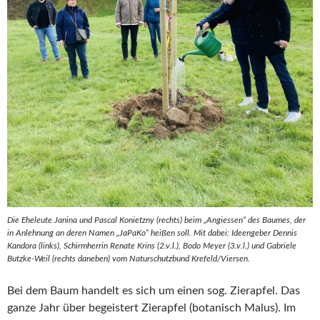
Die Eheleute Janina und Pascal Konietzny (rechts) beim „Angiessen“ des Baumes, der
in Anlehnung an deren Namen „JaPaKo“ heißen soll. Mit dabei: Ideengeber Dennis
Kandora (links), Schirmherrin Renate Krins (2.v.l.), Bodo Meyer (3.v.l.) und Gabriele
Butzke-Weil (rechts daneben) vom Naturschutzbund Krefeld/Viersen.
Bei dem Baum handelt es sich um einen sog. Zierapfel. Das
ganze Jahr über begeistert Zierapfel (botanisch Malus). Im