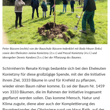
Peter Büssem (rechts) von der Bauschule Büssem-Indenklef mit Bodo Meyer (links)
sowie den Eheleuten Janina Konietzny (2.v.r.) und Pascal Konietzny (4.v.l.) und
Ideengeber Dennis Kandora (3.v.r.) bei der Pflanzung des Baumes.
Schirmherrin Renate Krings bedankte sich bei den Eheleuten
Konietzny für diese großzügige Spende, mit der die Initiative
ihrem Ziel, 3333 Bäume in und für Krefeld zu pflanzen,
wieder einen Baum näher komme. Es sei der Baum Nr. 1459
von 3333 Bäumen, die im Rahmen der Initiative insgesamt
gepflanzt werden sollen. Das komme Mensch, Natur und
Klima zugute, diene aber auch der Komplettierung des
Baumbestandes der Obstwiese rund um Haus Rath, auf der