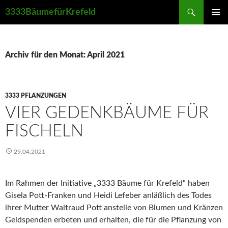
Suchen
3333BäumefürKrefeld
ZUM
PRIMÄR
INHALT
MENÜ
SPRINGEN
Archiv für den Monat: April 2021
3333 PFLANZUNGEN
VIER GEDENKBÄUME FÜR
FISCHELN
29.04.2021
Im Rahmen der Initiative „3333 Bäume für Krefeld“ haben
Gisela Pott-Franken und Heidi Lefeber anläßlich des Todes
ihrer Mutter Waltraud Pott anstelle von Blumen und Kränzen
Geldspenden erbeten und erhalten, die für die Pflanzung von