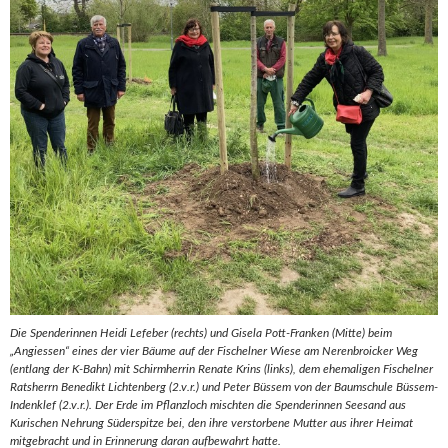
Die Spenderinnen Heidi Lefeber (rechts) und Gisela Pott-Franken (Mitte) beim
„Angiessen“ eines der vier Bäume auf der Fischelner Wiese am Nerenbroicker Weg
(entlang der K-Bahn) mit Schirmherrin Renate Krins (links), dem ehemaligen Fischelner
Ratsherrn Benedikt Lichtenberg (2.v.r.) und Peter Büssem von der Baumschule Büssem-
Indenklef (2.v.r.). Der Erde im Pflanzloch mischten die Spenderinnen Seesand aus
Kurischen Nehrung Süderspitze bei, den ihre verstorbene Mutter aus ihrer Heimat
mitgebracht und in Erinnerung daran aufbewahrt hatte.