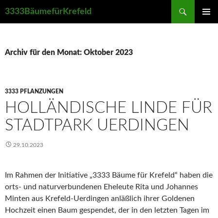
Suchen
3333BäumefürKrefeld
ZUM
PRIMÄR
INHALT
MENÜ
SPRINGEN
Archiv für den Monat: Oktober 2023
3333 PFLANZUNGEN
HOLLÄNDISCHE LINDE FÜR
STADTPARK UERDINGEN
29.10.2023
Im Rahmen der Initiative „3333 Bäume für Krefeld“ haben die
orts- und naturverbundenen Eheleute Rita und Johannes
Minten aus Krefeld-Uerdingen anläßlich ihrer Goldenen
Hochzeit einen Baum gespendet, der in den letzten Tagen im