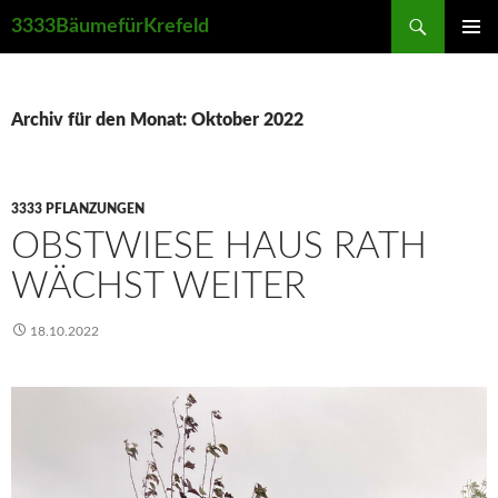
Suchen
3333BäumefürKrefeld
ZUM
PRIMÄR
INHALT
MENÜ
SPRINGEN
Archiv für den Monat: Oktober 2022
3333 PFLANZUNGEN
OBSTWIESE HAUS RATH
WÄCHST WEITER
18.10.2022