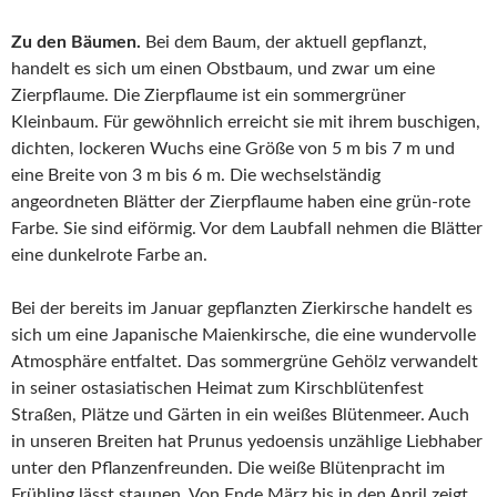
Zu den Bäumen.
Bei dem Baum, der aktuell gepflanzt,
handelt es sich um einen Obstbaum, und zwar um eine
Zierpflaume. Die Zierpflaume ist ein sommergrüner
Kleinbaum. Für gewöhnlich erreicht sie mit ihrem buschigen,
dichten, lockeren Wuchs eine Größe von 5 m bis 7 m und
eine Breite von 3 m bis 6 m. Die wechselständig
angeordneten Blätter der Zierpflaume haben eine grün-rote
Farbe. Sie sind eiförmig. Vor dem Laubfall nehmen die Blätter
eine dunkelrote Farbe an.
Bei der bereits im Januar gepflanzten Zierkirsche handelt es
sich um eine Japanische Maienkirsche, die eine wundervolle
Atmosphäre entfaltet. Das sommergrüne Gehölz verwandelt
in seiner ostasiatischen Heimat zum Kirschblütenfest
Straßen, Plätze und Gärten in ein weißes Blütenmeer. Auch
in unseren Breiten hat Prunus yedoensis unzählige Liebhaber
unter den Pflanzenfreunden. Die weiße Blütenpracht im
Frühling lässt staunen. Von Ende März bis in den April zeigt