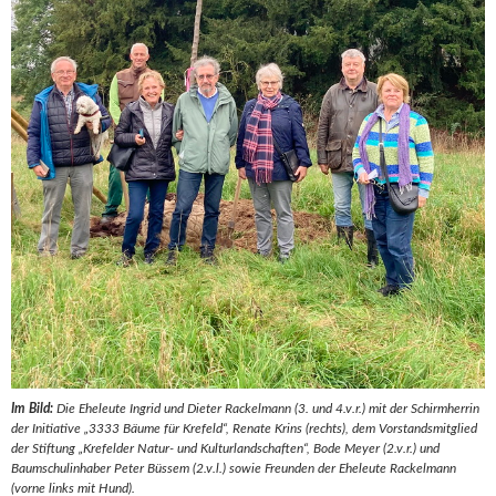
Im Bild:
Die Eheleute Ingrid und Dieter Rackelmann (3. und 4.v.r.) mit der Schirmherrin
der Initiative „3333 Bäume für Krefeld“, Renate Krins (rechts), dem Vorstandsmitglied
der Stiftung „Krefelder Natur- und Kulturlandschaften“, Bode Meyer (2.v.r.) und
Baumschulinhaber Peter Büssem (2.v.l.) sowie Freunden der Eheleute Rackelmann
(vorne links mit Hund).