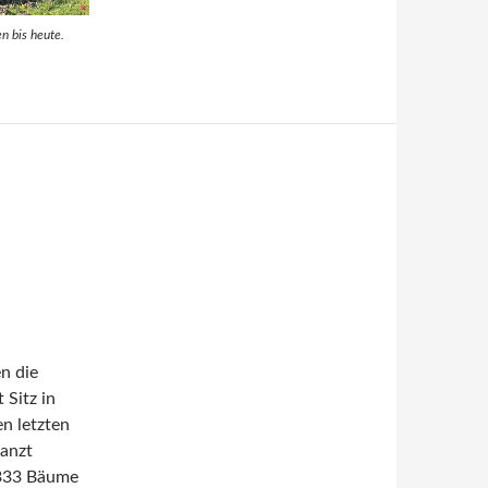
n bis heute.
n die
 Sitz in
n letzten
lanzt
3333 Bäume