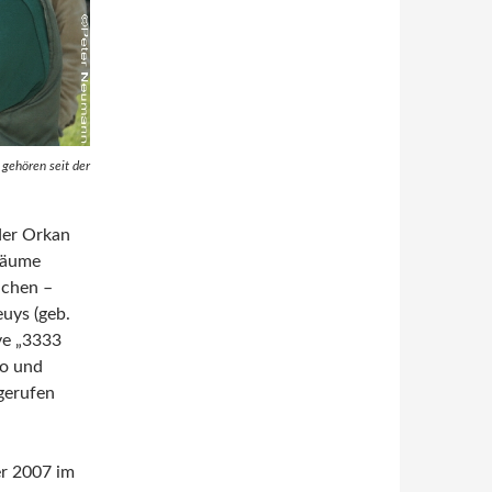
 gehören seit der
der Orkan
 Bäume
ichen –
uys (geb.
ve „3333
co und
gerufen
er 2007 im