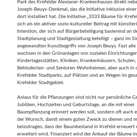
Park des Krefelder Alexianer-Krankenhauses direkt ne
Joseph-Beuys-Denkmal, das die Initiative inklusive einer
dort installiert hat. Die Initiative „3333 Bäume für Krefe
sich als ein aktiver sozio-kultureller Beitrag mit künstler
Intention, der sich auf Bürgerbeteiligung basierend an d
Stadtplanung und Stadtgestaltung beteiligt – ganz im S
angewandten Kunstbegriffs von Joseph Beuys. Fast all
wachsen in den Grünanlagen von sozialen Einrichtunge
Kindertagesstätten, Kliniken, Krankenhäusern, Schulen,
Behinderten- und Senioren-Wohnheimen, aber auch in 
Krefelder Stadtparks, auf Plätzen und an Wegen im ge
Krefelder Stadtgebiet.
Anlass für die Pflanzungen sind nicht nur persönliche G
Jubiläen, Hochzeiten und Geburtstage, an die mit einer
Baumpflanzung erinnert werden soll, sondern oft auch e
der Wunsch, damit einem guten Zweck zu dienen und m
beizutragen, dass der Baumbestand in Krefeld erneuert
erweitert wird. Finanziert wird der Ankauf der Bäume in