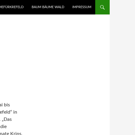
UMEFÜRKREFELD
BAUM BÄUME WALD
IMPRESSUM
i bis
efeld“ in
. „Das
die
nate Krins,