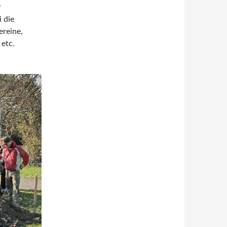
r
 die
ereine,
 etc.