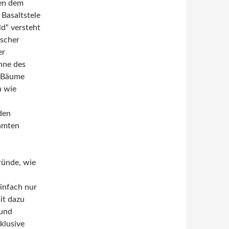
ben dem
 Basaltstele
ld“ versteht
ischer
er
inne des
e Bäume
n wie
den
samten
ründe, wie
infach nur
it dazu
 und
klusive