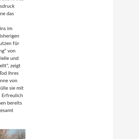
usdruck
hne das
ins im
isherigen
utzen für
ng“ von
ielle und
lt“, zeigt
Tod ihres
inne von
lle sie mit
 Erfreulich
en bereits
ngesamt