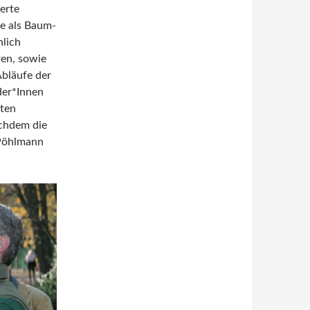
erte
ve als Baum-
hlich
ren, sowie
Abläufe der
der*Innen
gten
achdem die
 Pöhlmann