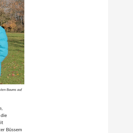
sten Baums auf
e,
die
it
ter Büssem