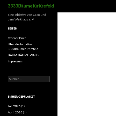
Suchen
3333BäumefürKrefeld
Eine Initiative von Caco und
dem Werkhaus e. V.
SEITEN
Offener Brief
Über die Initiative
3333BäumefürKrefeld
BAUM BÄUME WALD
Impressum
Suchen
nach:
BISHER GEPFLANZT
Juli 2026
(1)
April 2026
(4)