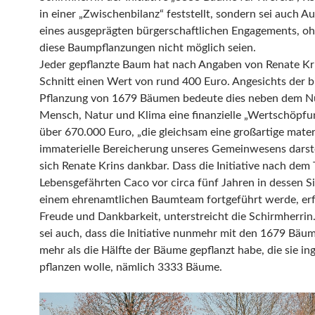
in einer „Zwischenbilanz“ feststellt, sondern sei auch A
eines ausgeprägten bürgerschaftlichen Engagements, o
diese Baumpflanzungen nicht möglich seien.
Jeder gepflanzte Baum hat nach Angaben von Renate Kr
Schnitt einen Wert von rund 400 Euro. Angesichts der b
Pflanzung von 1679 Bäumen bedeute dies neben dem N
Mensch, Natur und Klima eine finanzielle „Wertschöpfu
über 670.000 Euro, „die gleichsam eine großartige mater
immaterielle Bereicherung unseres Gemeinwesens darstel
sich Renate Krins dankbar. Dass die Initiative nach dem 
Lebensgefährten Caco vor circa fünf Jahren in dessen S
einem ehrenamtlichen Baumteam fortgeführt werde, erfü
Freude und Dankbarkeit, unterstreicht die Schirmherrin.
sei auch, dass die Initiative nunmehr mit den 1679 Bäum
mehr als die Hälfte der Bäume gepflanzt habe, die sie i
pflanzen wolle, nämlich 3333 Bäume.