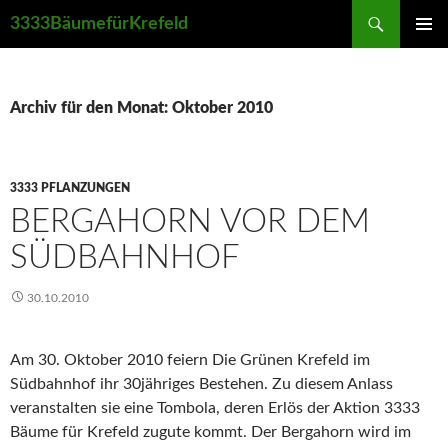
Suchen
3333BäumefürKrefeld
ZUM
PRIMÄR
INHALT
MENÜ
SPRINGEN
Archiv für den Monat: Oktober 2010
3333 PFLANZUNGEN
BERGAHORN VOR DEM
SÜDBAHNHOF
30.10.2010
Am 30. Oktober 2010 feiern Die Grünen Krefeld im
Südbahnhof ihr 30jähriges Bestehen. Zu diesem Anlass
veranstalten sie eine Tombola, deren Erlös der Aktion 3333
Bäume für Krefeld zugute kommt. Der Bergahorn wird im