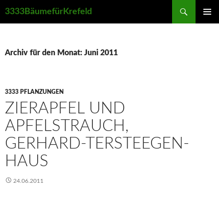
Suchen
3333BäumefürKrefeld
ZUM
PRIMÄR
INHALT
MENÜ
SPRINGEN
Archiv für den Monat: Juni 2011
3333 PFLANZUNGEN
ZIERAPFEL UND
APFELSTRAUCH,
GERHARD-TERSTEEGEN-
HAUS
24.06.2011