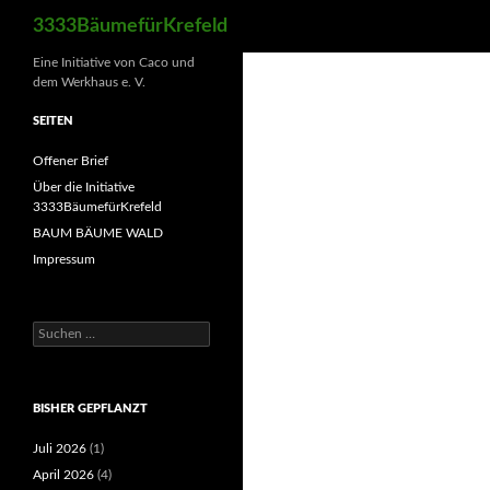
Suchen
3333BäumefürKrefeld
Eine Initiative von Caco und
dem Werkhaus e. V.
SEITEN
Offener Brief
Über die Initiative
3333BäumefürKrefeld
BAUM BÄUME WALD
Impressum
Suchen
nach:
BISHER GEPFLANZT
Juli 2026
(1)
April 2026
(4)