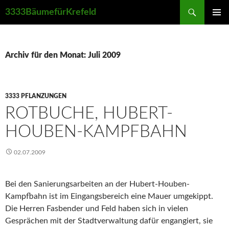
Suchen
3333BäumefürKrefeld
ZUM
PRIMÄR
INHALT
MENÜ
SPRINGEN
Archiv für den Monat: Juli 2009
3333 PFLANZUNGEN
ROTBUCHE, HUBERT-
HOUBEN-KAMPFBAHN
02.07.2009
Bei den Sanierungsarbeiten an der Hubert-Houben-
Kampfbahn ist im Eingangsbereich eine Mauer umgekippt.
Die Herren Fasbender und Feld haben sich in vielen
Gesprächen mit der Stadtverwaltung dafür engangiert, sie