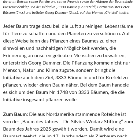
die er im Beisein seiner Familie und seiner Freunde sowie der Akteure der Baumschule
BüssemIndenklef und der Initiative „3333 Bäume für Krefeld“, Gärtnermeister Peter
Büssem (5.v.r.) und Initiator Georg Dammer (2.v.r.). auf den Namen „Christel“ taufte.
Jeder Baum trage dazu bei, die Luft zu reinigen, Lebensräume
für Tiere zu schaffen und den Planeten zu verschönern. Auf
diese Weise kann das Pflanzen eines Baumes zu einer
sinnvollen und nachhaltigen Möglichkeit werden, die
Erinnerung an unseren geliebten Menschen zu bewahren,
unterstrich Georg Dammer. Die Pflanzung komme nicht nur
Mensch, Natur und Klima zugute, sondern bringt die
Initiative auch dem Ziel, 3333 Bäume in und für Krefeld zu
pflanzen, wieder einen Baum näher. Bei dem Baum handele
es sich um den Baum Nr. 1748 von 3333 Bäumen, die die
Initiative insgesamt pflanzen wolle.
Zum Baum:
Die aus Nordamerika stammende Roteiche ist
von der „Baum des Jahres – Dr. Silvius Wodarz Stiftung“ zum
Baum des Jahres 2025 gewählt worden. Damit wird eine
Baumart geehrt, die im 17. Jahrhundert als Zierbaum nach