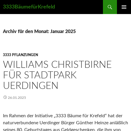
Suchen
3333BäumefürKrefeld
ZUM
PRIMÄR
INHALT
MENÜ
SPRINGEN
Archiv für den Monat: Januar 2025
3333 PFLANZUNGEN
WILLIAMS CHRISTBIRNE
FÜR STADTPARK
UERDINGEN
26.01.2025
Im Rahmen der Initiative „3333 Bäume für Krefeld“ hat der
naturverbundene Uerdinger Bürger Günther Heinze anläßlich
seines 80. Geburtstages aus Geldgeschenken, die ihm von