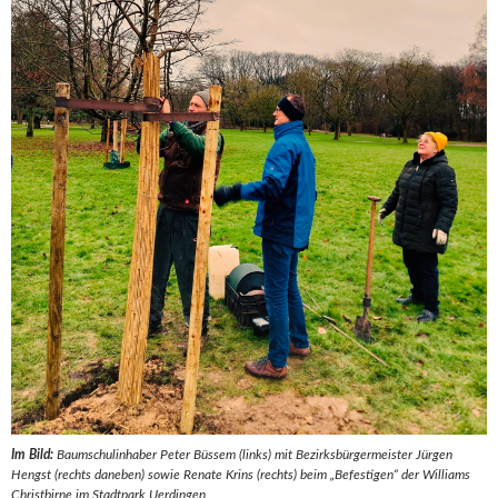
Im Bild:
Baumschulinhaber Peter Büssem (links) mit Bezirksbürgermeister Jürgen
Hengst (rechts daneben) sowie Renate Krins (rechts) beim „Befestigen“ der Williams
Christbirne im Stadtpark Uerdingen.