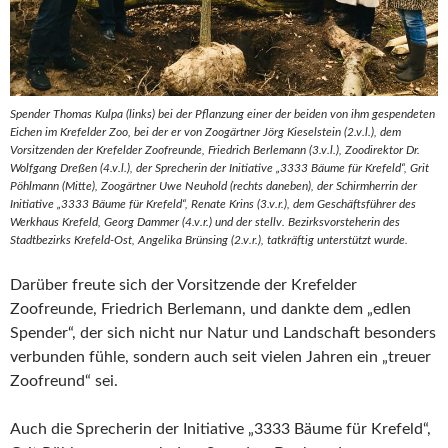
Spender Thomas Kulpa (links) bei der Pflanzung einer der beiden von ihm gespendeten
Eichen im Krefelder Zoo, bei der er von Zoogärtner Jörg Kieselstein (2.v.l.), dem
Vorsitzenden der Krefelder Zoofreunde, Friedrich Berlemann (3.v.l.), Zoodirektor Dr.
Wolfgang Dreßen (4.v.l.), der Sprecherin der Initiative „3333 Bäume für Krefeld“, Grit
Pöhlmann (Mitte), Zoogärtner Uwe Neuhold (rechts daneben), der Schirmherrin der
Initiative „3333 Bäume für Krefeld“, Renate Krins (3.v.r.), dem Geschäftsführer des
Werkhaus Krefeld, Georg Dammer (4.v.r.) und der stellv. Bezirksvorsteherin des
Stadtbezirks Krefeld-Ost, Angelika Brünsing (2.v.r.), tatkräftig unterstützt wurde.
Darüber freute sich der Vorsitzende der Krefelder
Zoofreunde, Friedrich Berlemann, und dankte dem „edlen
Spender“, der sich nicht nur Natur und Landschaft besonders
verbunden fühle, sondern auch seit vielen Jahren ein „treuer
Zoofreund“ sei.
Auch die Sprecherin der Initiative „3333 Bäume für Krefeld“,