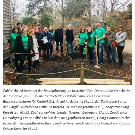
Zahlreiche Akteure bei der Baumpflanzung im Krefelder Zoo. Darunter die Sprecherin
der Initiative „3333 Bäume für Krefeld“, Grit Pählmann (2.v.l.), die stellv.
Bezirksvorsteherin für Krefeld-Ost, Angelika Brünsing (4.v.l.), der Technische Leiter
der Cargill Deutschland GmbH in Krefeld, Dr. Ralf Wegefahrt (5.v.l.), Zoogärtner Jörg
Kieselstein (6.v.l.), Zoofreunde-Vorsitzender Friedrich Berlemann (7.v.l.), Zoodirektor
Dr. Wolfgang Dreßen (links neben dem neu gepflanzten Baum), Georg Dammer (rechts
neben dem neu gepflanzten Baum) und die Vorsitzende des Cares Council von Cargill,
Sabine Kammler (4.v.r.).