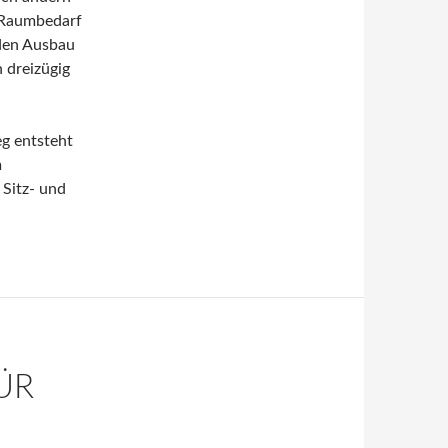
 Raumbedarf
 den Ausbau
 dreizügig
g entsteht
m
 Sitz- und
ÜR