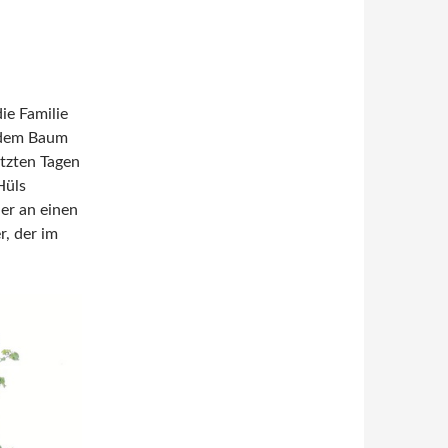
ie Familie
i dem Baum
etzten Tagen
Hüls
er an einen
r, der im