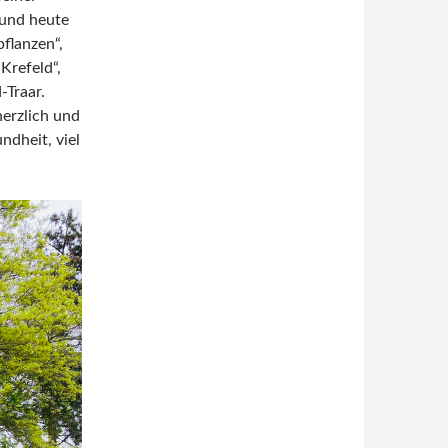
 und heute
flanzen“,
Krefeld“,
-Traar.
herzlich und
ndheit, viel