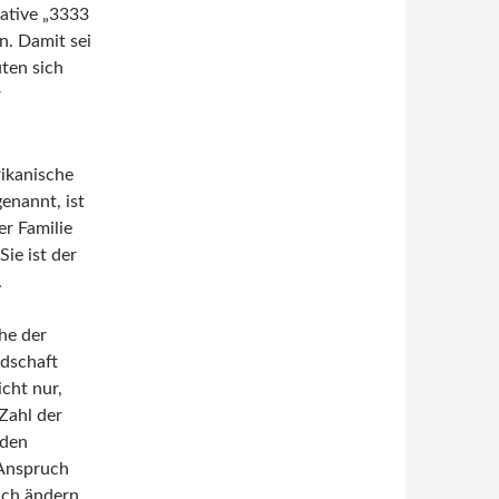
iative „3333
n. Damit sei
ten sich
r
ikanische
enannt, ist
er Familie
ie ist der
.
ähe der
ndschaft
cht nur,
Zahl der
rden
 Anspruch
lich ändern