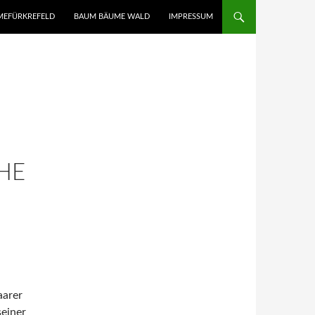
UMEFÜRKREFELD
BAUM BÄUME WALD
IMPRESSUM
HE
aarer
seiner