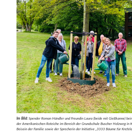
Im Bild:
Spender Roman Händler und Freundin Laura (beide mit Gießkanne) bei
der Amerikanischen Roteiche im Bereich der Grundschule Buscher Holzweg in K
Beisein der Familie sowie der Sprecherin der Initiative „3333 Bäume für Krefeld