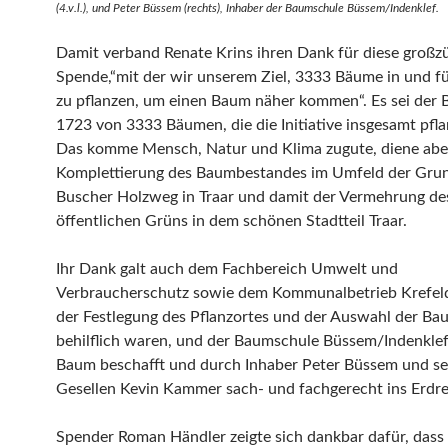
(4.v.l.), und Peter Büssem (rechts), Inhaber der Baumschule Büssem/Indenklef.
Damit verband Renate Krins ihren Dank für diese großz
Spende,“mit der wir unserem Ziel, 3333 Bäume in und fü
zu pflanzen, um einen Baum näher kommen“. Es sei der 
1723 von 3333 Bäumen, die die Initiative insgesamt pfla
Das komme Mensch, Natur und Klima zugute, diene abe
Komplettierung des Baumbestandes im Umfeld der Gru
Buscher Holzweg in Traar und damit der Vermehrung de
öffentlichen Grüns in dem schönen Stadtteil Traar.
Ihr Dank galt auch dem Fachbereich Umwelt und
Verbraucherschutz sowie dem Kommunalbetrieb Krefeld,
der Festlegung des Pflanzortes und der Auswahl der Ba
behilflich waren, und der Baumschule Büssem/Indenklef
Baum beschafft und durch Inhaber Peter Büssem und se
Gesellen Kevin Kammer sach- und fachgerecht ins Erdrei
Spender Roman Händler zeigte sich dankbar dafür, dass 