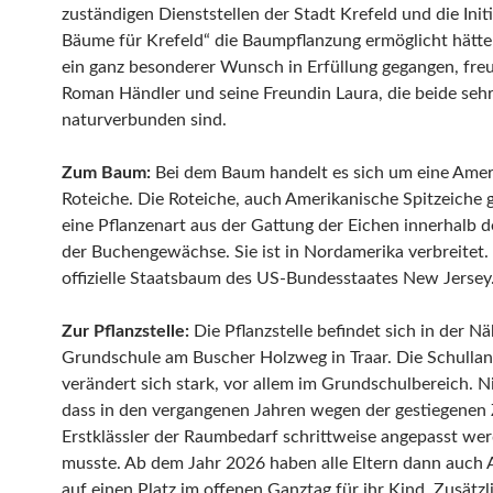
zuständigen Dienststellen der Stadt Krefeld und die Init
Bäume für Krefeld“ die Baumpflanzung ermöglicht hätte
ein ganz besonderer Wunsch in Erfüllung gegangen, freu
Roman Händler und seine Freundin Laura, die beide seh
naturverbunden sind.
Zum Baum:
Bei dem Baum handelt es sich um eine Amer
Roteiche. Die Roteiche, auch Amerikanische Spitzeiche g
eine Pflanzenart aus der Gattung der Eichen innerhalb d
der Buchengewächse. Sie ist in Nordamerika verbreitet. S
offizielle Staatsbaum des US-Bundesstaates New Jersey
Zur Pflanzstelle:
Die Pflanzstelle befindet sich in der N
Grundschule am Buscher Holzweg in Traar. Die Schulla
verändert sich stark, vor allem im Grundschulbereich. Ni
dass in den vergangenen Jahren wegen der gestiegenen 
Erstklässler der Raumbedarf schrittweise angepasst we
musste. Ab dem Jahr 2026 haben alle Eltern dann auch
auf einen Platz im offenen Ganztag für ihr Kind. Zusätz