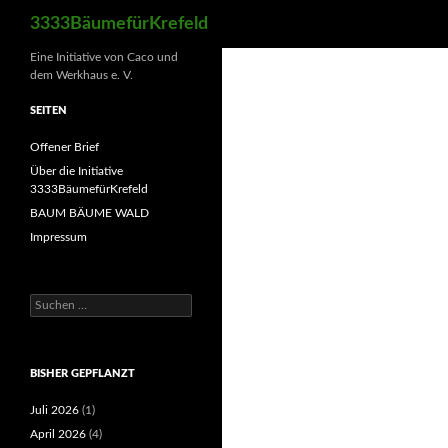
Suchen
3333BäumefürKrefeld
Eine Initiative von Caco und
dem Werkhaus e. V.
SEITEN
Offener Brief
Über die Initiative
3333BäumefürKrefeld
BAUM BÄUME WALD
Impressum
Suchen
nach:
BISHER GEPFLANZT
Juli 2026
(1)
April 2026
(4)