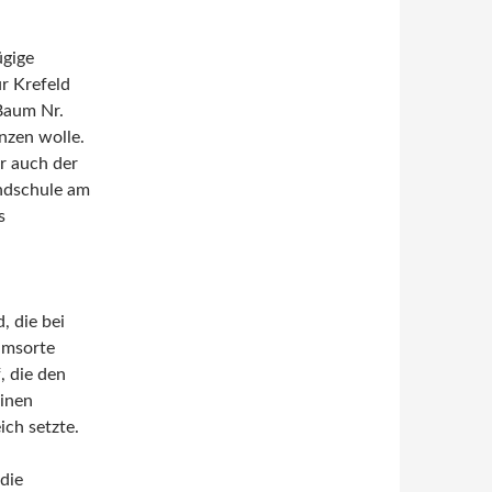
ügige
r Krefeld
Baum Nr.
nzen wolle.
r auch der
ndschule am
s
 die bei
umsorte
, die den
inen
ch setzte.
die