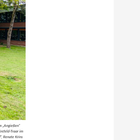
m „Angießen“
refeld-Traar im
“, Renate Krins