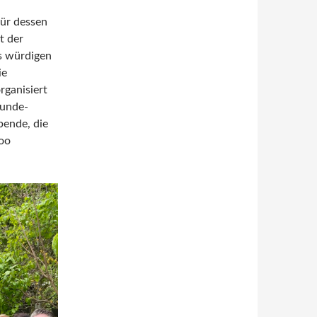
für dessen
t der
s würdigen
ie
ganisiert
eunde-
pende, die
Zoo