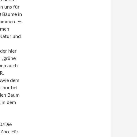
n uns für
3 Bäume in
kommen. Es
hmen
 Natur und
der hier
e „grüne
auch auch
R.
sowie dem
 nur bei
 den Baum
 „in dem
0/Die
Zoo. Für