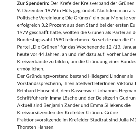
Zur Spenderin:
Der Krefelder Kreisverband der Grüne
9. Dezember 1979 in Hüls gegründet. Nachdem man als 
Politische Vereinigung Die Grünen“ ein paar Monate vor
erfolgreich 3,2 Prozent aus dem Stand bei der ersten E
1979 geschafft hatte, wollten die Grünen als Partei an d
Bundestagswahl 1980 teilnehmen. So setzte man die G
Partei „Die Grünen“ für das Wochenende 12./13. Januar
heute vor 44 Jahren, an und rief dazu auf, vorher Lande
Kreisverbände zu bilden, um die Gründung einer Bundes
ermöglichen.
Der Gründungsvorstand bestand Hildegard Lindner als
Vorstandssprecherin, ihren StellvertreterInnen Viktoria
Reinhard Hauschild, dem Kassenwart Johannes Hegman
Schriftführerin Imma Lösche und der Beisitzerin Gudrun 
Aktuell sind Benjamin Zander und Emma Sillekens die
Kreisvorsitzenden der Krefelder Grünen. Grüne
Fraktionsvorsitzende im Krefelder Stadtrat sind Julia M
Thorsten Hansen.