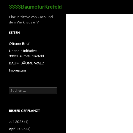
Suchen
3333BäumefürKrefeld
Eine Initiative von Caco und
dem Werkhaus e. V.
SEITEN
Offener Brief
Über die Initiative
3333BäumefürKrefeld
BAUM BÄUME WALD
Impressum
Suchen
nach:
BISHER GEPFLANZT
Juli 2026
(1)
April 2026
(4)