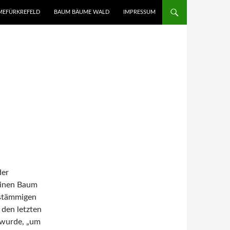
UMEFÜRKREFELD
BAUM BÄUME WALD
IMPRESSUM
der
inen Baum
istämmigen
den letzten
 wurde, „um