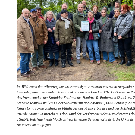
Im Bild:
Nach der Pflanzung des dreistämmigen Amberbaums nahm Benjamin Za
Urkunde), einer der beiden Kreisvorsitzenden von Bündnis 90/Die Grünen in Kre
des Vorsitzenden der Krefelder Zoofreunde, Friedrich R. Berlemann (2.v.l.) und Z
Stefanie Markowski (2.v.r.), der Schirmherrin der Initiative „3333 Bäume für Kr
Krins (3.v.r.) sowie zahlreicher Mitglieder des Kreisverbandes und der Ratsfrak
90/Die Grünen in Krefeld aus der Hand der Vorsitzenden des Aufsichtsrates de
gGmbH, Ratsfrau Heidi Matthias (rechts neben Benjamin Zander), die Urkunde 
Baumspende entgegen.