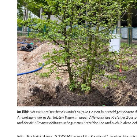
Im Bild:
Der vom Kreisverband Bündnis 90/Die Grünen in Krefeld gespendete 
Amberbaum, der in den letzten Tagen im neuen Affenpark des Krefelder Zoos g
und der als Klimawandelbaum sehr gut zum Kr
e
felder Zoo und auch in diese Zei
Für die Initiative „3333 Bäume für Krefeld“ bedankte si