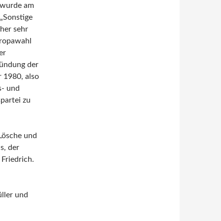
n wurde am
„Sonstige
her sehr
uropawahl
er
ründung der
 1980, also
s- und
partei zu
 Lösche und
s, der
Friedrich.
üller und