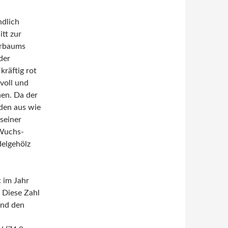
ndlich
tt zur
berbaums
der
kräftig rot
voll und
hen. Da der
den aus wie
seiner
 Wuchs-
elgehölz
 im Jahr
 Diese Zahl
und den