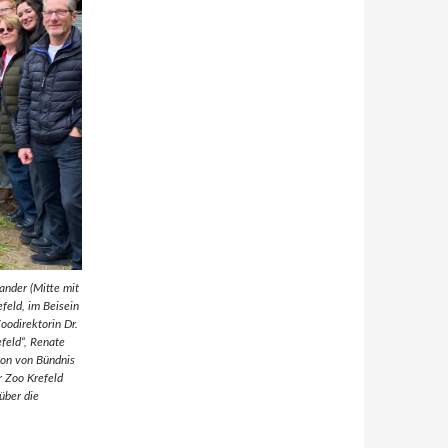
nder (Mitte mit
feld, im Beisein
oodirektorin Dr.
efeld“, Renate
tion von Bündnis
r Zoo Krefeld
über die