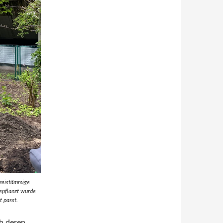
dreistämmige
epflanzt wurde
t passt.
ch deren