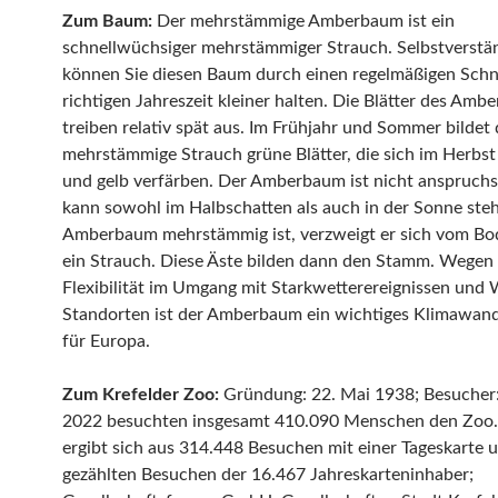
Zum Baum:
Der mehrstämmige Amberbaum ist ein
schnellwüchsiger mehrstämmiger Strauch. Selbstverstä
können Sie diesen Baum durch einen regelmäßigen Schni
richtigen Jahreszeit kleiner halten. Die Blätter des Am
treiben relativ spät aus. Im Frühjahr und Sommer bildet 
mehrstämmige Strauch grüne Blätter, die sich im Herbst 
und gelb verfärben. Der Amberbaum ist nicht anspruchs
kann sowohl im Halbschatten als auch in der Sonne ste
Amberbaum mehrstämmig ist, verzweigt er sich vom Bo
ein Strauch. Diese Äste bilden dann den Stamm. Wegen 
Flexibilität im Umgang mit Starkwetterereignissen und
Standorten ist der Amberbaum ein wichtiges Klimawand
für Europa.
Zum Krefelder Zoo:
Gründung: 22. Mai 1938; Besucher:
2022 besuchten insgesamt 410.090 Menschen den Zoo.
ergibt sich aus 314.448 Besuchen mit einer Tageskarte 
gezählten Besuchen der 16.467 Jahreskarteninhaber;