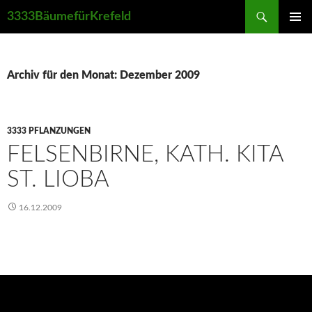
Suchen
3333BäumefürKrefeld
ZUM
PRIMÄR
INHALT
MENÜ
SPRINGEN
Archiv für den Monat: Dezember 2009
3333 PFLANZUNGEN
FELSENBIRNE, KATH. KITA
ST. LIOBA
16.12.2009