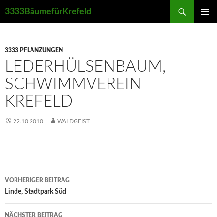
Suchen
3333BäumefürKrefeld
ZUM
PRIMÄR
INHALT
MENÜ
SPRINGEN
3333 PFLANZUNGEN
LEDERHÜLSENBAUM,
SCHWIMMVEREIN
KREFELD
22.10.2010
WALDGEIST
Beitrags-
VORHERIGER BEITRAG
Navigation
Linde, Stadtpark Süd
NÄCHSTER BEITRAG