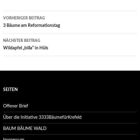
Beitrags-
VORHERIGER BEITRAG
Navigation
3 Bäume am Reformationstag
NÄCHSTER BEITRAG
Wildapfel „billa“ in Hüls
SEITEN
Offener Brief
Über die Initiative 3333BäumefürKrefeld
BAUM BÄUME WALD