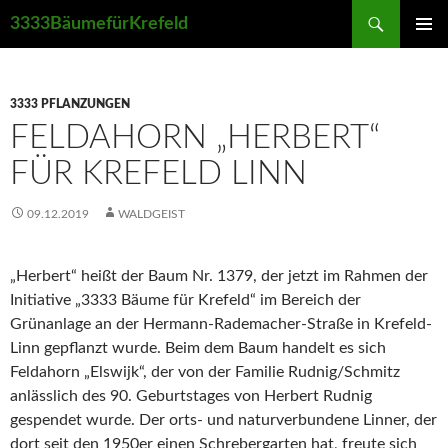
Suchen
3333BäumefürKrefeld
ZUM
PRIMÄR
INHALT
MENÜ
SPRINGEN
3333 PFLANZUNGEN
FELDAHORN „HERBERT“
FÜR KREFELD LINN
09.12.2019
WALDGEIST
„Herbert“ heißt der Baum Nr. 1379, der jetzt im Rahmen der
Initiative „3333 Bäume für Krefeld“ im Bereich der
Grünanlage an der Hermann-Rademacher-Straße in Krefeld-
Linn gepflanzt wurde. Beim dem Baum handelt es sich
Feldahorn „Elswijk“, der von der Familie Rudnig/Schmitz
anlässlich des 90. Geburtstages von Herbert Rudnig
gespendet wurde. Der orts- und naturverbundene Linner, der
dort seit den 1950er einen Schrebergarten hat, freute sich