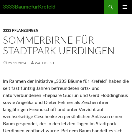
Suchen
3333BäumefürKrefeld
ZUM
PRIMÄR
INHALT
MENÜ
SPRINGEN
3333 PFLANZUNGEN
SOMMERBIRNE FÜR
STADTPARK UERDINGEN
25.11.2024
WALDGEIST
Im Rahmen der Initiative „3333 Bäume für Krefeld“ haben die
seit fast fünfzig Jahren befreundeten orts- und
naturverbundenen Ehepaare Gudrun und Gerd Höddinghaus
sowie Angelika und Dieter Fehmer als Zeichen ihrer
langjährigen Freundschaft und unter Verzicht auf
wechselseitige Geschenke zu persönlichen Anlässen einen
Baum gespendet, der in den letzten Tagen im Stadtpark
Uerdingen gepflanzt wurde. Bei dem Baum handelt es sich