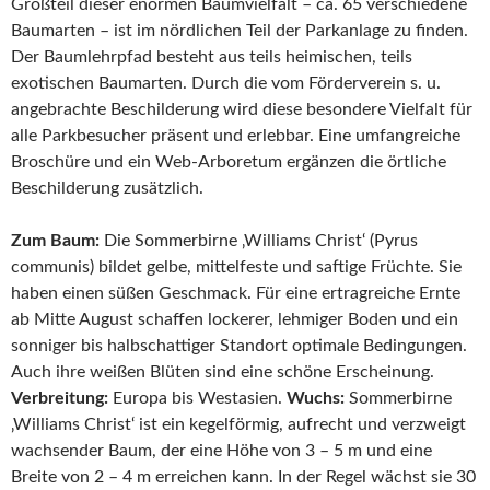
Großteil dieser enormen Baumvielfalt – ca. 65 verschiedene
Baumarten – ist im nördlichen Teil der Parkanlage zu finden.
Der Baumlehrpfad besteht aus teils heimischen, teils
exotischen Baumarten. Durch die vom Förderverein s. u.
angebrachte Beschilderung wird diese besondere Vielfalt für
alle Parkbesucher präsent und erlebbar. Eine umfangreiche
Broschüre und ein Web-Arboretum ergänzen die örtliche
Beschilderung zusätzlich.
Zum Baum:
Die Sommerbirne ‚Williams Christ‘ (Pyrus
communis) bildet gelbe, mittelfeste und saftige Früchte. Sie
haben einen süßen Geschmack. Für eine ertragreiche Ernte
ab Mitte August schaffen lockerer, lehmiger Boden und ein
sonniger bis halbschattiger Standort optimale Bedingungen.
Auch ihre weißen Blüten sind eine schöne Erscheinung.
Verbreitung:
Europa bis Westasien.
Wuchs:
Sommerbirne
‚Williams Christ‘ ist ein kegelförmig, aufrecht und verzweigt
wachsender Baum, der eine Höhe von 3 – 5 m und eine
Breite von 2 – 4 m erreichen kann. In der Regel wächst sie 30