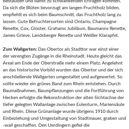
Bestäuben und damit zu schwankenden Erträgen kommen.
Da sich die Blüten bevorzugt am langen Fruchtholz bilden,
empfiehlt es sich beim Baumschnitt, das Fruchtholz lang zu
lassen. Gute Befruchtersorten sind Ontario, Champagne
Renette, Cox, Gloster, Grahams Jubiläum, Baumanns Renette,
James Grieve, Landsberger Renette und Weißer Klarapfel.
Zum Wallgarten:
Das Obertor als Stadttor war einst einer
der verengten Zugänge in die Rheinstadt. Heute gleicht das
Areal am Ende der Oberstraße mehr einem Platz. Angelehnt
an das historische Vorbild wurden das Obertor und der sich
anschließende Wallgarten umgestaltet und aufgewertet. So
sollte wieder ein grünes Band zum Rhein entstehen. Durch
Baumaßnahmen, Baumpflanzungen und die Fortführung von
Hecken erfolgte die Rekonstruktion der alten Sichtachse der
tiefer gelegten Wallanlage zwischen Eulenturm, Mariensäule
und Rhein. Diese Grünanlage wurde übrigens 1910 durch
Einbeziehung und Umgestaltung von Stadtmauer, graben und
-wall geschaffen. Den Uerdingern gefiel die