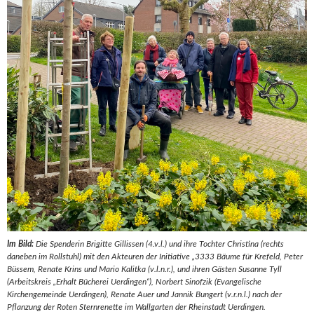
Im Bild:
Die Spenderin Brigitte Gillissen (4.v.l.) und ihre Tochter Christina (rechts
daneben im Rollstuhl) mit den Akteuren der Initiative „3333 Bäume für Krefeld, Peter
Büssem, Renate Krins und Mario Kalitka (v.l.n.r.), und ihren Gästen Susanne Tyll
(Arbeitskreis „Erhalt Bücherei Uerdingen“), Norbert Sinofzik (Evangelische
Kirchengemeinde Uerdingen), Renate Auer und Jannik Bungert (v.r.n.l.) nach der
Pflanzung der Roten Sternrenette im Wallgarten der Rheinstadt Uerdingen.