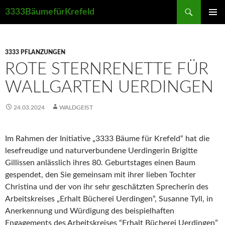
Suchen
3333BäumefürKrefeld
ZUM
PRIMÄR
INHALT
MENÜ
SPRINGEN
3333 PFLANZUNGEN
ROTE STERNRENETTE FÜR
WALLGARTEN UERDINGEN
24.03.2024
WALDGEIST
Im Rahmen der Initiative „3333 Bäume für Krefeld“ hat die
lesefreudige und naturverbundene Uerdingerin Brigitte
Gillissen anlässlich ihres 80. Geburtstages einen Baum
gespendet, den Sie gemeinsam mit ihrer lieben Tochter
Christina und der von ihr sehr geschätzten Sprecherin des
Arbeitskreises „Erhalt Bücherei Uerdingen“, Susanne Tyll, in
Anerkennung und Würdigung des beispielhaften
Engagements des Arbeitskreises “Erhalt Bücherei Uerdingen”