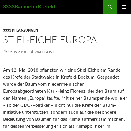
Suchen
3333BäumefürKrefeld
ZUM
PRIMÄR
INHALT
MENÜ
SPRINGEN
3333 PFLANZUNGEN
STIEL-EICHE EUROPA
12.05.2018
WALDGEIST
Am 12. Mai 2018 pflanzten wir eine Stiel-Eiche am Rande
des Krefelder Stadtwalds in Krefeld-Bockum. Gespendet
wurde der Baum vom niederrheinischen
Europaabgeordneten Karl-Heinz Florenz, der den Baum auf
den Namen „Europa“ taufte. Mit seiner Baumspende wolle er
– so der CDU-Politiker – nicht nur die Krefelder Baum-
Initiative unterstützen, sondern auch auf die besondere
Bedeutung von Bäumen für das Klima aufmerksam machen,
für dessen Verbesserung er sich als Klimapolitiker im