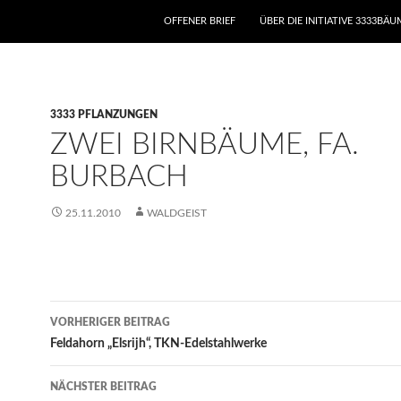
ZUM INHALT SPRINGEN
OFFENER BRIEF
ÜBER DIE INITIATIVE 3333BÄ
3333 PFLANZUNGEN
ZWEI BIRNBÄUME, FA.
BURBACH
25.11.2010
WALDGEIST
Beitrags-
VORHERIGER BEITRAG
Navigation
Feldahorn „Elsrijh“, TKN-Edelstahlwerke
NÄCHSTER BEITRAG