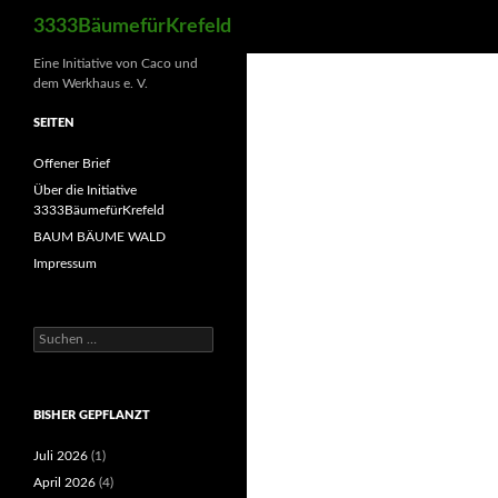
Suchen
3333BäumefürKrefeld
Eine Initiative von Caco und
dem Werkhaus e. V.
SEITEN
Offener Brief
Über die Initiative
3333BäumefürKrefeld
BAUM BÄUME WALD
Impressum
Suchen
nach:
BISHER GEPFLANZT
Juli 2026
(1)
April 2026
(4)