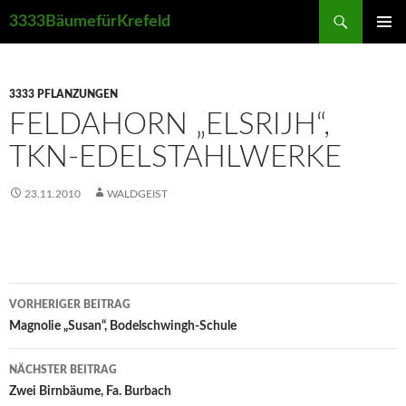
Suchen
3333BäumefürKrefeld
ZUM
PRIMÄR
INHALT
MENÜ
SPRINGEN
3333 PFLANZUNGEN
FELDAHORN „ELSRIJH“,
TKN-EDELSTAHLWERKE
23.11.2010
WALDGEIST
Beitrags-
VORHERIGER BEITRAG
Navigation
Magnolie „Susan“, Bodelschwingh-Schule
NÄCHSTER BEITRAG
Zwei Birnbäume, Fa. Burbach