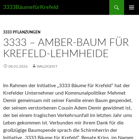
Suchen
3333BäumefürKrefeld
ZUM
PRIMÄR
INHALT
MENÜ
SPRINGEN
3333 PFLANZUNGEN
3333 – AMBER-BAUM FÜR
KREFELD-LEHMHEIDE
08.02.2026
WALDGEIST
Im Rahmen der Initiative „3333 Bäume für Krefeld“ hat der
Krefelder Unternehmer und Kommunalpolitiker Mehmet
Demir gemeinsam mit seiner Familie einen Baum gespendet,
der seinem verstorbenen Cousin Adem Demir gewidmet ist,
der bei einem tragischen Verkehrsunfall im letzten Jahr ums
Leben gekommen ist. Verbunden mir ihrem Dank für die
großzügige Baumspende sprach die Schirmherrin der
Initiative „3333 Bäume für Krefeld“, Renate Krins, im Namen