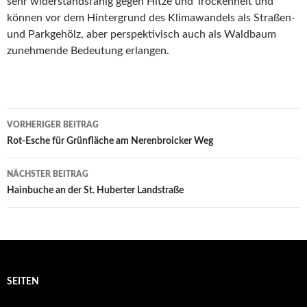
sehr widerstandsfähig gegen Hitze und Trockenheit und
können vor dem Hintergrund des Klimawandels als Straßen-
und Parkgehölz, aber perspektivisch auch als Waldbaum
zunehmende Bedeutung erlangen.
Beitrags-
VORHERIGER BEITRAG
Navigation
Rot-Esche für Grünfläche am Nerenbroicker Weg
NÄCHSTER BEITRAG
Hainbuche an der St. Huberter Landstraße
SEITEN