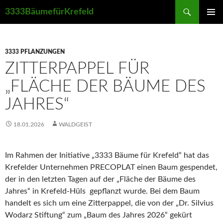
Suchen
3333BäumefürKrefeld
ZUM
PRIMÄR
INHALT
MENÜ
SPRINGEN
3333 PFLANZUNGEN
ZITTERPAPPEL FÜR
„FLÄCHE DER BÄUME DES
JAHRES“
18.01.2026
WALDGEIST
Im Rahmen der Initiative „3333 Bäume für Krefeld“ hat das
Krefelder Unternehmen PRECOPLAT einen Baum gespendet,
der in den letzten Tagen auf der „Fläche der Bäume des
Jahres“ in Krefeld-Hüls gepflanzt wurde. Bei dem Baum
handelt es sich um eine Zitterpappel, die von der „Dr. Silvius
Wodarz Stiftung“ zum „Baum des Jahres 2026“ gekürt