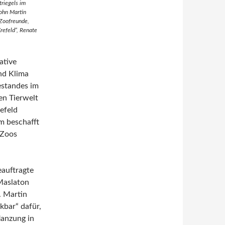
triegels im
Sohn Martin
Zoofreunde,
refeld“, Renate
ative
nd Klima
estandes im
en Tierwelt
efeld
um beschafft
 Zoos
eauftragte
Maslaton
. Martin
kbar“ dafür,
lanzung in