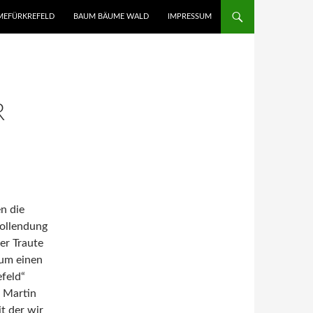
UMEFÜRKREFELD
BAUM BÄUME WALD
IMPRESSUM
R
n die
Vollendung
er Traute
 um einen
efeld“
n Martin
t der wir