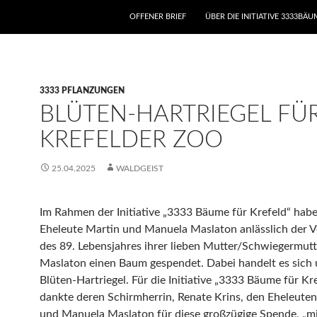
ZUM INHALT SPRINGEN
OFFENER BRIEF
ÜBER DIE INITIATIVE 3333BÄ
3333 PFLANZUNGEN
BLÜTEN-HARTRIEGEL FÜ
KREFELDER ZOO
25.04.2025
WALDGEIST
Im Rahmen der Initiative „3333 Bäume für Krefeld“ habe
Eheleute Martin und Manuela Maslaton anlässlich der 
des 89. Lebensjahres ihrer lieben Mutter/Schwiegermutt
Maslaton einen Baum gespendet. Dabei handelt es sich
Blüten-Hartriegel. Für die Initiative „3333 Bäume für Kr
dankte deren Schirmherrin, Renate Krins, den Eheleute
und Manuela Maslaton für diese großzügige Spende, „mi