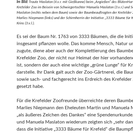
Im Bild:
Traute Maslaton (4.v.r. mit Gießkanne) beim „Angießen“ des BlütenHar
Krefelder Zoo im Beisein von Schwiegertochter Manuela Maslaton (3.v.r.) und 
Maslaton (rechts neben dem Baum) sowie der Baumbeauftragten der Krefelder 
Marlies Niepmann (links) und der Schirmherrin der Initiative „3333 Bäume für K
Krins (3.v.l.).
Es sei der Baum Nr. 1763 von 3333 Bäumen, die die Initi
insgesamt pflanzen wolle. Das komme Mensch, Natur u
zugute, diene aber auch der Komplettierung des Baumb
Krefelder Zoo, der nicht nur Heimat der hier vorhanden
ist, sondern der auch eine wichtige „grüne Lunge“ für Kr
darstelle. Ihr Dank galt auch der Zoo-Gärtnerei, die Ba
sowie sach- und fachgerecht ins Erdreich des Krefelder
gesetzt habe.
Für die Krefelder Zoofreunde überreichte deren Baumb
Marlies Niepmann den Eheleuten Martin und Manuela 
„als äußeres Zeichen des Dankes“ eine Spendenurkunde
und Manuela Maslaton wiederum zeigten sich „sehr dan
dass die Initiative „3333 Bäume für Krefeld“ die Baumpf