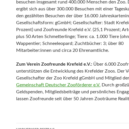
besuchen insgesamt rund 400.000 Menschen den Zoo. D
ergibt sich aus über 300.000 Besuchen mit einer Tagesk
den gezählten Besuchen der über 16.000 Jahreskartenin
Gesellschaftsform: gGmbH; Gesellschafter: Stadt Krefel
Prozent) und Zoofreunde Krefeld e.V. (25,1 Prozent; Ar
plus 50 Arten Schmetterlinge; Tiere: ca. 1.000 Tiere (ohn
Wappentier; Schneeleopard; Zuchtbücher: 3; über 80
Mitarbeiter:innen und circa 20 Ehrenamtliche.
Zum
Verein Zoofreunde Krefeld e.V.:
Über 6.000 Zoof
unterstützen die Entwicklung des Krefelder Zoos. Der Ve
Gesellschafter der Zoo Krefeld gGmbH und Mitglied de
Gemeinschaft Deutscher Zooförderer e.V.
Durch großzü
Geldspenden, Mitgliedsbeiträge und persönliches Enga
lassen Zoofreunde seit über 50 Jahren Zooträume Reali
Beitrags-