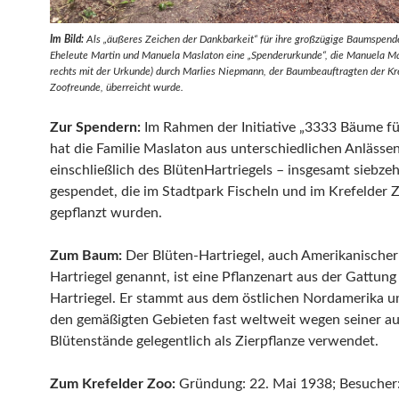
Im Bild:
Als „äußeres Zeichen der Dankbarkeit“ für ihre großzügige Baumspende
Eheleute Martin und Manuela Maslaton eine „Spenderurkunde“, die Manuela Mas
rechts mit der Urkunde) durch Marlies Niepmann, der Baumbeauftragten der Kr
Zoofreunde, überreicht wurde.
Zur Spendern:
Im Rahmen der Initiative „3333 Bäume fü
hat die Familie Maslaton aus unterschiedlichen Anlässen
einschließlich des BlütenHartriegels – insgesamt siebz
gespendet, die im Stadtpark Fischeln und im Krefelder 
gepflanzt wurden.
Zum Baum:
Der Blüten-Hartriegel, auch Amerikanische
Hartriegel genannt, ist eine Pflanzenart aus der Gattung
Hartriegel. Er stammt aus dem östlichen Nordamerika u
den gemäßigten Gebieten fast weltweit wegen seiner auf
Blütenstände gelegentlich als Zierpflanze verwendet.
Zum Krefelder Zoo:
Gründung: 22. Mai 1938; Besucher: