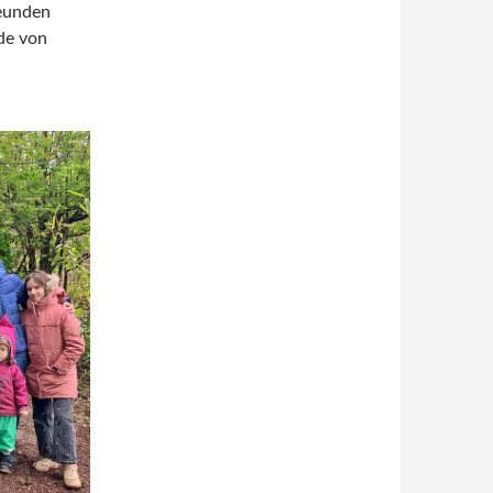
eunden
de von