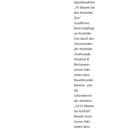
Spendenaktion
„50 Bäume für
den Krefelder
Zoo“
resultieren,
beim Empfang
im Krefelder
Zoo durch den
Vorsitzenden
der Krefelder
Zoofreunde,
Friedrich R.
Berlemann
(vorne links
neben dem
Baumfreunde-
Banner), und
die
Schirmherrin
der Initiative
„3333 Bäume
für Krefeld“,
Renate Krins
(vorne links
neben dem