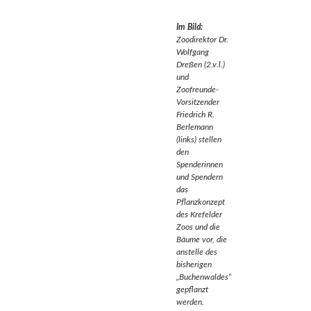
Im Bild:
Zoodirektor Dr.
Wolfgang
Dreßen (2.v.l.)
und
Zoofreunde-
Vorsitzender
Friedrich R.
Berlemann
(links) stellen
den
Spenderinnen
und Spendern
das
Pflanzkonzept
des Krefelder
Zoos und die
Bäume vor, die
anstelle des
bisherigen
„Buchenwaldes“
gepflanzt
werden.