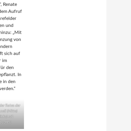
“, Renate
 dem Aufruf
refelder
ien und
hinzu: „Mit
anzung von
ondern
t sich auf
r im
für den
pflanzt. In
e in den
werden.“
der Rates der
nell (Mitte)
inks) mit
(rechts)