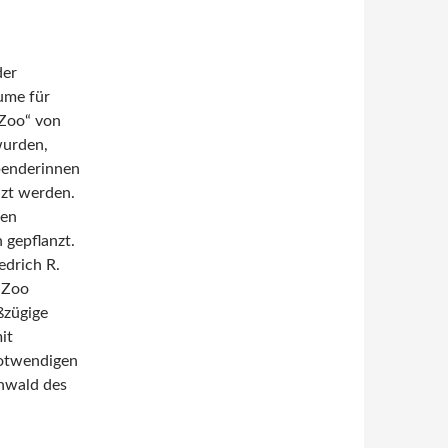
der
ume für
 Zoo“ von
wurden,
penderinnen
nzt werden.
gen
gepflanzt.
edrich R.
 Zoo
ßzügige
it
notwendigen
nwald des