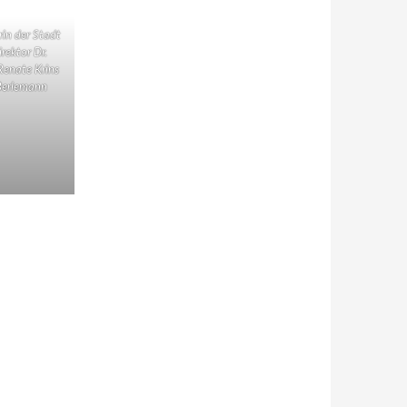
rin der Stadt
irektor Dr.
Renate Krins
 Berlemann