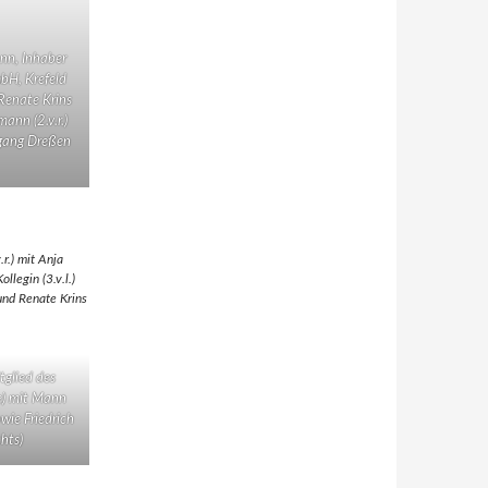
nn, Inhaber
bH, Krefeld
, Renate Krins
mann (2.v.r.)
fgang Dreßen
r.) mit Anja
legin (3.v.l.)
 und Renate Krins
tglied des
e) mit Mann
owie Friedrich
hts)