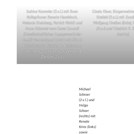
Sabine Kammler (3.v.l.) mit ihren
Gisela Klaer, Bürgermeiste
Kolleg/innen Renate Hambloch,
Krefeld (2.v.l.) mit Zood
Melanie Steinberg, Patrick Wohlt und
Wolfgang Dreßen (links), 
Anna Krimmel vom Cares Council
(2.v.r) und Friedrich R.
(Gesellschaftliches Engagement) der
(rechts)
Cargill Deutschland GmbH mit Sitz in
Krefeld sowie Friedrich R. Berlemann
(links) und Zoodirektor Dr. Wolfgang
Dreßen (2.v.l.)
Michael
Schroer
(2.v.l.) und
Helga
Schoer
(rechts) mit
Renate
Krins (links)
sowie