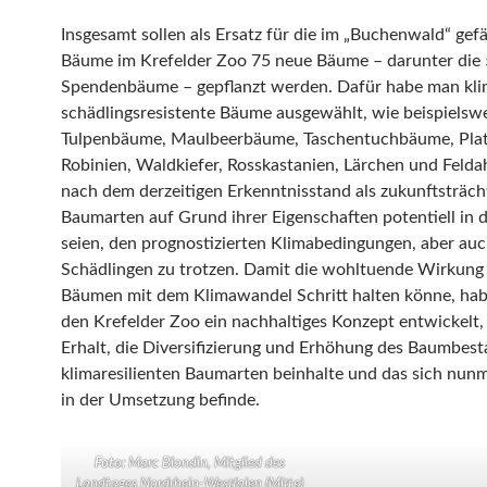
Insgesamt sollen als Ersatz für die im „Buchenwald“ gefä
Bäume im Krefelder Zoo 75 neue Bäume – darunter die
Spendenbäume – gepflanzt werden. Dafür habe man kli
schädlingsresistente Bäume ausgewählt, wie beispielsw
Tulpenbäume, Maulbeerbäume, Taschentuchbäume, Pla
Robinien, Waldkiefer, Rosskastanien, Lärchen und Felda
nach dem derzeitigen Erkenntnisstand als zukunftsträch
Baumarten auf Grund ihrer Eigenschaften potentiell in 
seien, den prognostizierten Klimabedingungen, aber au
Schädlingen zu trotzen. Damit die wohltuende Wirkung
Bäumen mit dem Klimawandel Schritt halten könne, ha
den Krefelder Zoo ein nachhaltiges Konzept entwickelt,
Erhalt, die Diversifizierung und Erhöhung des Baumbest
klimaresilienten Baumarten beinhalte und das sich nunm
in der Umsetzung befinde.
Foto:
Marc Blondin, Mitglied des
Landtages Nordrhein-Westfalen (Mitte)