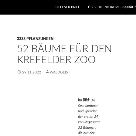
ZUM INHALT SPRINGEN
OFFENER BRIEF
ÜBER DIE INITIATIVE 3333BÄ
3333 PFLANZUNGEN
52 BÄUME FÜR DEN
KREFELDER ZOO
29.11.2022
WALDGEIST
Im Bild:
Die
Spenderinnen
und Spender
der ersten 29
von insgesamt
52 Bäumen,
die aus der