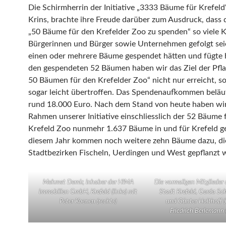
Die Schirmherrin der Initiative „3333 Bäume für Krefeld
Krins, brachte ihre Freude darüber zum Ausdruck, dass
„50 Bäume für den Krefelder Zoo zu spenden“ so viele K
Bürgerinnen und Bürger sowie Unternehmen gefolgt se
einen oder mehrere Bäume gespendet hätten und fügte 
den gespendeten 52 Bäumen haben wir das Ziel der Pfl
50 Bäumen für den Krefelder Zoo“ nicht nur erreicht, s
sogar leicht übertroffen. Das Spendenaufkommen beläuf
rund 18.000 Euro. Nach dem Stand von heute haben wi
Rahmen unserer Initiative einschliesslich der 52 Bäume 
Krefeld Zoo nunmehr 1.637 Bäume in und für Krefeld ge
diesem Jahr kommen noch weitere zehn Bäume dazu, di
Stadtbezirken Fischeln, Uerdingen und West gepflanzt 
Mehmet Demir, Inhaber der HIMA
Die vormaligen Mitglieder 
Immobilien GmbH, Krefeld (links) mit
Stadt Krefeld, Gerda Sch
Peter Koenen (rechts)
und Günter Holthoff (l
Friedrich Berlemann 