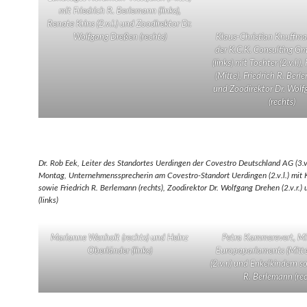
mit Friedrich R. Berlemann (links),
Renate Krins (2.v.l.) und Zoodirektor Dr.
Wolfgang Dreßen (rechts)
Klaus-Christian Knuffma
der K.C.K. Consulting Gm
(links) mit Tochter (2.v.l.)
(Mitte), Friedrich R. Berle
und Zoodirektor Dr. Wol
(rechts)
Dr. Rob Eek, Leiter des Standortes Uerdingen der Covestro Deutschland AG (3.v.
Montag, Unternehmenssprecherin am Covestro-Standort Uerdingen (2.v.l.) mit Kol
sowie Friedrich R. Berlemann (rechts), Zoodirektor Dr. Wolfgang Drehen (2.v.r.)
(links)
Marianne Wenholt (rechts) und Heinz
Petra Kammerevert, Mi
Oberländer (links)
Europaparlaments (Mitt
(2.v.r.) und Enkelkindern s
R. Berlemann (rec