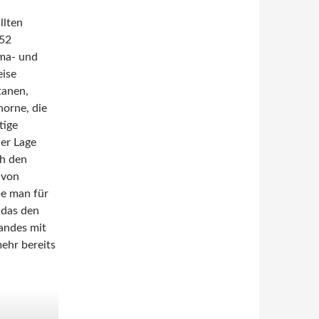
llten
 52
ma- und
eise
tanen,
horne, die
tige
der Lage
ch den
 von
be man für
 das den
andes mit
ehr bereits