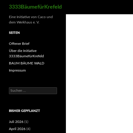
Suchen
3333BäumefürKrefeld
Eine Initiative von Caco und
dem Werkhaus e. V.
SEITEN
Offener Brief
Über die Initiative
3333BäumefürKrefeld
BAUM BÄUME WALD
Impressum
Suchen
nach:
BISHER GEPFLANZT
Juli 2026
(1)
April 2026
(4)