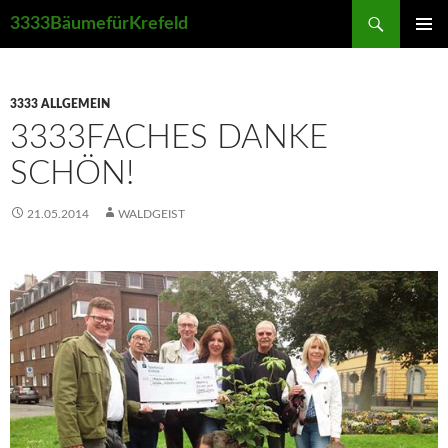
Suchen
3333BäumefürKrefeld
ZUM
PRIMÄR
INHALT
MENÜ
SPRINGEN
3333 ALLGEMEIN
3333FACHES DANKE
SCHÖN!
21.05.2014
WALDGEIST