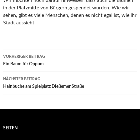
Wir möchten noch darauf hinweisen, dass auch die Blumen
in der Platzmitte von Bürgern gespendet wurden. Wie wir
sehen, gibt es viele Menschen, denen es nicht egal ist, wie ihr
Stadt aussieht.
Beitrags-
VORHERIGER BEITRAG
Navigation
Ein Baum für Oppum
NÄCHSTER BEITRAG
Hainbuche am Spielplatz Dießemer Straße
SEITEN