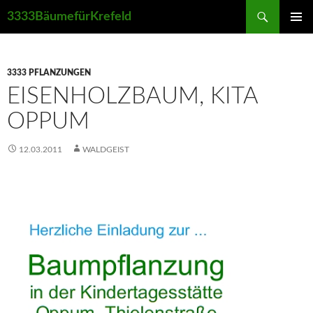
Suchen
3333BäumefürKrefeld
ZUM
PRIMÄR
INHALT
MENÜ
SPRINGEN
3333 PFLANZUNGEN
EISENHOLZBAUM, KITA
OPPUM
12.03.2011
WALDGEIST