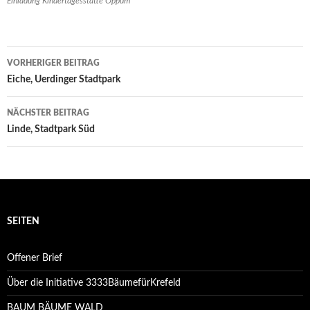
Einladung Kindertagesstätte Oppum
Beitrags-
VORHERIGER BEITRAG
Navigation
Eiche, Uerdinger Stadtpark
NÄCHSTER BEITRAG
Linde, Stadtpark Süd
SEITEN
Offener Brief
Über die Initiative 3333BäumefürKrefeld
BAUM BÄUME WALD