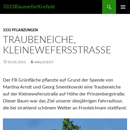
Suchen
3333BäumefürKrefeld
ZUM
PRIMÄR
INHALT
MENÜ
SPRINGEN
3333 PFLANZUNGEN
TRAUBENEICHE,
KLEINEWEFERSSTRASSE
03.06.2010
WALDGEIST
Der FB Grünfläche pflanzte auf Grund der Spende von
Martina Arndt und Georg Smentkowski eine Traubeneiche
auf der Kleinewefersstraße auf Höhe der Prinzenbergstraße.
Dieser Baum war das Ziel unserer diesjährigen Fahrradtour,
die bei strahlend schönem Wetter an Fronleichnam stattfand.