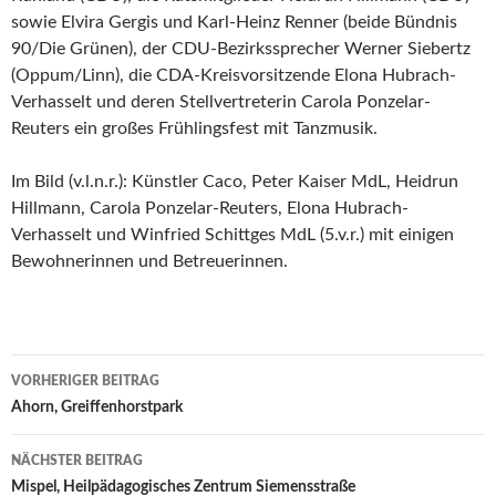
sowie Elvira Gergis und Karl-Heinz Renner (beide Bündnis
90/Die Grünen), der CDU-Bezirkssprecher Werner Siebertz
(Oppum/Linn), die CDA-Kreisvorsitzende Elona Hubrach-
Verhasselt und deren Stellvertreterin Carola Ponzelar-
Reuters ein großes Frühlingsfest mit Tanzmusik.
Im Bild (v.l.n.r.): Künstler Caco, Peter Kaiser MdL, Heidrun
Hillmann, Carola Ponzelar-Reuters, Elona Hubrach-
Verhasselt und Winfried Schittges MdL (5.v.r.) mit einigen
Bewohnerinnen und Betreuerinnen.
Beitrags-
VORHERIGER BEITRAG
Navigation
Ahorn, Greiffenhorstpark
NÄCHSTER BEITRAG
Mispel, Heilpädagogisches Zentrum Siemensstraße