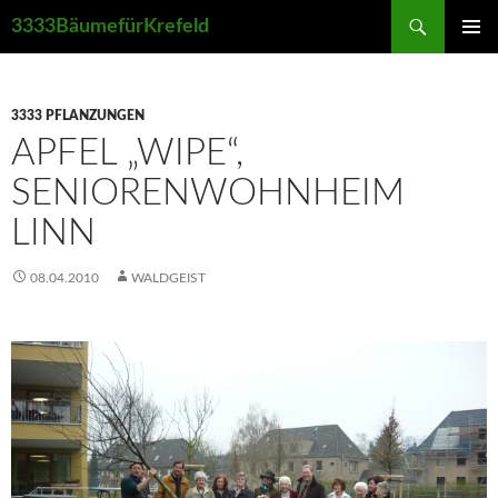
Suchen
3333BäumefürKrefeld
ZUM
PRIMÄR
INHALT
MENÜ
SPRINGEN
3333 PFLANZUNGEN
APFEL „WIPE“,
SENIORENWOHNHEIM
LINN
08.04.2010
WALDGEIST