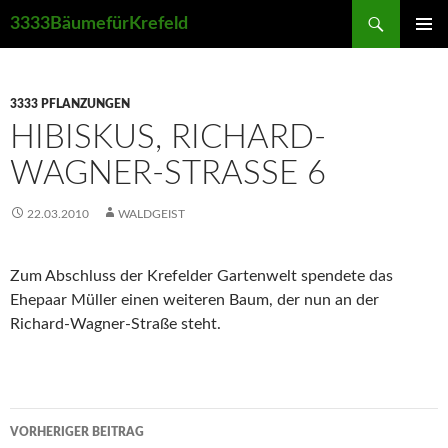
Suchen
3333BäumefürKrefeld
ZUM
PRIMÄR
INHALT
MENÜ
SPRINGEN
3333 PFLANZUNGEN
HIBISKUS, RICHARD-
WAGNER-STRASSE 6
22.03.2010
WALDGEIST
Zum Abschluss der Krefelder Gartenwelt spendete das
Ehepaar Müller einen weiteren Baum, der nun an der
Richard-Wagner-Straße steht.
Beitrags-
VORHERIGER BEITRAG