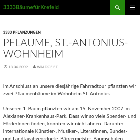
Suchen
3333BäumefürKrefeld
ZUM
PRIMÄR
INHALT
MENÜ
SPRINGEN
3333 PFLANZUNGEN
PFLAUME, ST.-ANTONIUS-
WOHNHEIM
13.06.2009
WALDGEIST
Im Anschluss an unsere diesjährige Fahrradtour pflanzten wir
zwei Pflaumenbäume im Wohnheim St. Antonius.
Unseren 1. Baum pflanzten wir am 15. November 2007 im
Alexianer-Krankenhaus-Park. Dass wir so viele Spender- und
FörderInnen finden, konnten wir nicht ahnen. Darunter
internationale Künstler-, Musiker-, Literatinnen, Bundes-
und Landtagabgeordnete, Bürgermeister, Baumschulen,