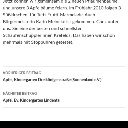
Jetzt können wir gemeinsam die 2 neuen Pflaumenbäume
und unsere 3 Apfelbäume feiern. Im Frühjahr 2010 folgen 3
Süßkirschen, für Tutti-Frutti-Marmelade. Auch
Bürgermeisterin Karin Meincke ist gekommen. Ganz unter
uns: Sie eine der besten und schnellsten
Schaufenschüpplerinnen Krefelds. Das haben wir schon
mehrmals mit Stoppuhren getestet.
Beitrags-
VORHERIGER BEITRAG
Navigation
Apfel, Kindergarten Dreikönigenstraße (Sonnenland e.V.)
NÄCHSTER BEITRAG
Apfel, Ev. Kindergarten Lindental