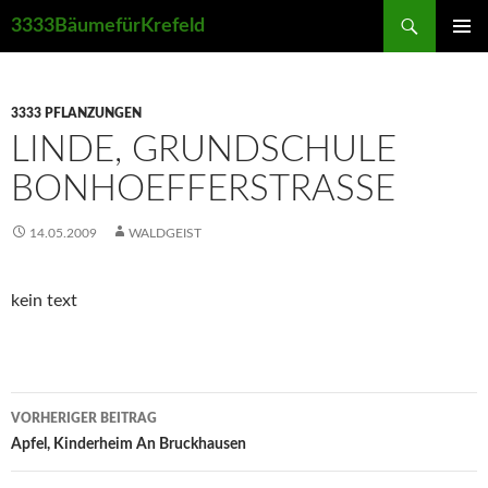
Suchen
3333BäumefürKrefeld
ZUM
PRIMÄR
INHALT
MENÜ
SPRINGEN
3333 PFLANZUNGEN
LINDE, GRUNDSCHULE
BONHOEFFERSTRASSE
14.05.2009
WALDGEIST
kein text
Beitrags-
VORHERIGER BEITRAG
Navigation
Apfel, Kinderheim An Bruckhausen