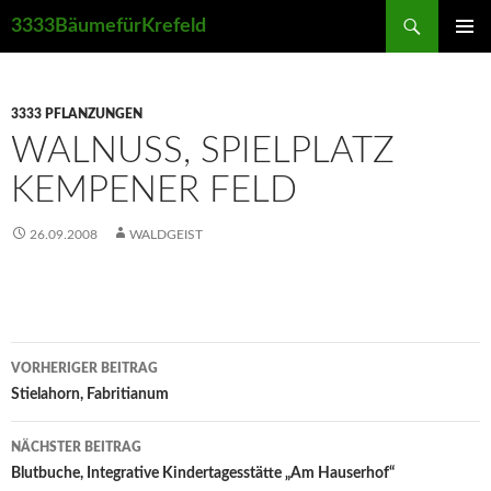
Suchen
3333BäumefürKrefeld
ZUM
PRIMÄR
INHALT
MENÜ
SPRINGEN
3333 PFLANZUNGEN
WALNUSS, SPIELPLATZ
KEMPENER FELD
26.09.2008
WALDGEIST
Beitrags-
VORHERIGER BEITRAG
Navigation
Stielahorn, Fabritianum
NÄCHSTER BEITRAG
Blutbuche, Integrative Kindertagesstätte „Am Hauserhof“