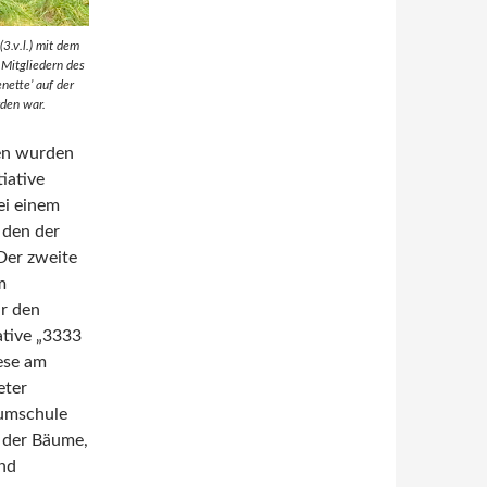
3.v.l.) mit dem
 Mitgliedern des
nette’ auf der
den war.
en wurden
iative
ei einem
 den der
 Der zweite
m
r den
ative „3333
ese am
eter
umschule
g der Bäume,
und