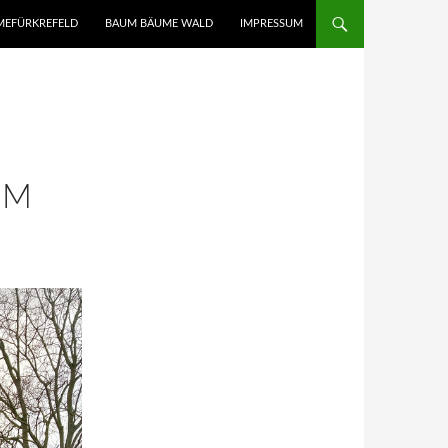
UMEFÜRKREFELD
BAUM BÄUME WALD
IMPRESSUM
UM