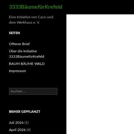
Suchen
3333BäumefürKrefeld
Eine Initiative von Caco und
dem Werkhaus e. V.
SEITEN
Offener Brief
Über die Initiative
3333BäumefürKrefeld
BAUM BÄUME WALD
Impressum
Suchen
nach:
BISHER GEPFLANZT
Juli 2026
(1)
April 2026
(4)