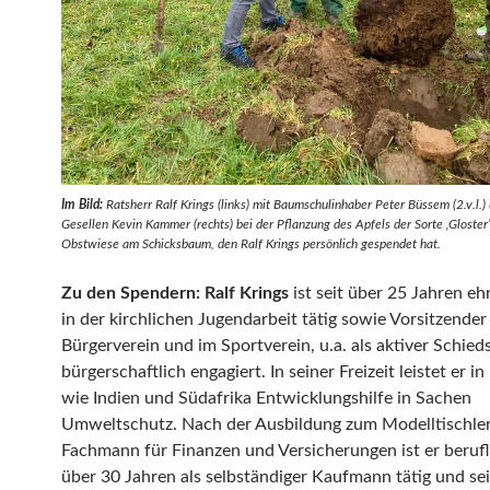
Im Bild:
Ratsherr Ralf Krings (links) mit Baumschulinhaber Peter Büssem (2.v.l.
Gesellen Kevin Kammer (rechts) bei der Pflanzung des Apfels der Sorte ‚Gloster’
Obstwiese am Schicksbaum, den Ralf Krings persönlich gespendet hat.
Zu den Spendern: Ralf Krings
ist seit über 25 Jahren e
in der kirchlichen Jugendarbeit tätig sowie Vorsitzender
Bürgerverein und im Sportverein, u.a. als aktiver Schieds
bürgerschaftlich engagiert. In seiner Freizeit leistet er i
wie Indien und Südafrika Entwicklungshilfe in Sachen
Umweltschutz. Nach der Ausbildung zum Modelltischle
Fachmann für Finanzen und Versicherungen ist er berufli
über 30 Jahren als selbständiger Kaufmann tätig und se