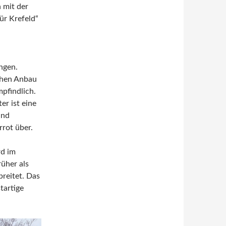
 mit der
ür Krefeld“
ngen.
ichen Anbau
mpfindlich.
er ist eine
und
rot über.
rd im
rüher als
breitet. Das
tartige