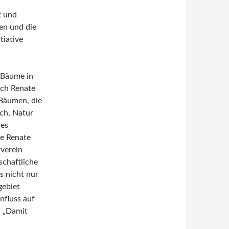
t und
len und die
tiative
3 Bäume in
ich Renate
 Bäumen, die
ch, Natur
des
e Renate
rverein
schaftliche
s nicht nur
gebiet
nfluss auf
: „Damit