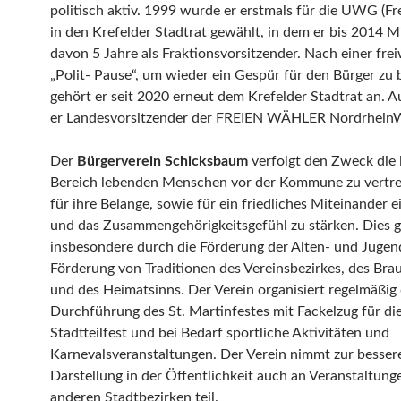
politisch aktiv. 1999 wurde er erstmals für die UWG (Fr
in den Krefelder Stadtrat gewählt, in dem er bis 2014 Mi
davon 5 Jahre als Fraktionsvorsitzender. Nach einer frei
„Polit- Pause“, um wieder ein Gespür für den Bürger z
gehört er seit 2020 erneut dem Krefelder Stadtrat an. 
er Landesvorsitzender der FREIEN WÄHLER NordrheinW
Der
Bürgerverein Schicksbaum
verfolgt den Zweck die 
Bereich lebenden Menschen vor der Kommune zu vertret
für ihre Belange, sowie für ein friedliches Miteinander 
und das Zusammengehörigkeitsgefühl zu stärken. Dies g
insbesondere durch die Förderung der Alten- und Jugend
Förderung von Traditionen des Vereinsbezirkes, des Br
und des Heimatsinns. Der Verein organisiert regelmäßig 
Durchführung des St. Martinfestes mit Fackelzug für die
Stadtteilfest und bei Bedarf sportliche Aktivitäten und
Karnevalsveranstaltungen. Der Verein nimmt zur besser
Darstellung in der Öffentlichkeit auch an Veranstaltung
anderen Stadtbezirken teil.