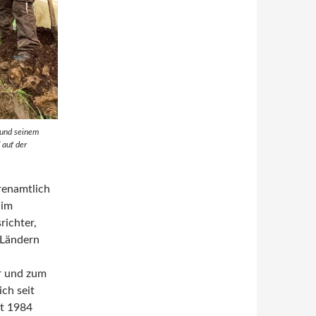
) und seinem
 auf der
hrenamtlich
 im
richter,
n Ländern
r und zum
ch seit
it 1984