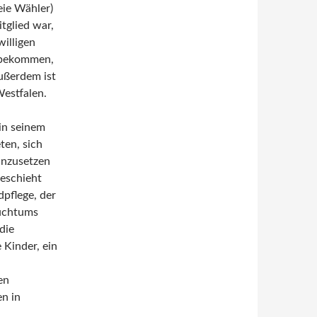
eie Wähler)
tglied war,
willigen
u bekommen,
Außerdem ist
estfalen.
in seinem
en, sich
einzusetzen
eschieht
pflege, der
auchtums
die
 Kinder, ein
en
en in