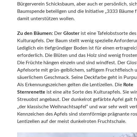
Bürgerverein Schicksbaum, aber auch er persönlich, sich
Baumspende beteiligen und die Initiative „3333 Bäume f
damit unterstützen wollen.
Zu den Bäumen:
Der
Gloster
ist eine Tafelobstsorte des
Kulturapfels. Der Baum stellt wenig spezielle Anforderu
Lediglich ein tiefgründiger Boden ist für einen ertragre
erforderlich. Die Blüten und das Holz sind wenig froste
Die Früchte hängen einzeln und sind windfest. Der Glost
Apfelsorte mit grün-gelblichem, saftigem Fruchtfleisch 
säuerlichem Geschmack. Seine Deckfarbe geht in Purpur
Als Erkennungszeichen gelten die Lentizellen. Die
Rote
Sternrenette
ist eine alte Sorte des Kulturapfels. Sie wi
Streuobst angebaut. Der dunkelrot gefärbte Apfel galt f
„der klassische Weihnachtsapfel“ und war sehr weit ver
Kennzeichen des Apfels sind sternförmige prägnante ros
Lentizellen auf der meist dunkelroten Fruchtschale.