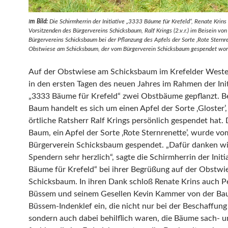
I
m Bild:
Die Schirmherrin der Initiative „3333 Bäume für Krefeld“, Renate Krins (
Vorsitzenden des Bürgervereins Schicksbaum, Ralf Krings (2.v.r.) im Beisein von
Bürgervereins Schicksbaum bei der Pflanzung des Apfels der Sorte ‚Rote Sternre
Obstwiese am Schicksbaum, der vom Bürgerverein Schicksbaum gespendet wor
Auf der Obstwiese am Schicksbaum im Krefelder West
in den ersten Tagen des neuen Jahres im Rahmen der Init
„3333 Bäume für Krefeld“ zwei Obstbäume gepflanzt. B
Baum handelt es sich um einen Apfel der Sorte ‚Gloster’,
örtliche Ratsherr Ralf Krings persönlich gespendet hat.
Baum, ein Apfel der Sorte ‚Rote Sternrenette’, wurde vo
Bürgerverein Schicksbaum gespendet. „Dafür danken wi
Spendern sehr herzlich“, sagte die Schirmherrin der Initi
Bäume für Krefeld“ bei ihrer Begrüßung auf der Obstwi
Schicksbaum. In ihren Dank schloß Renate Krins auch P
Büssem und seinem Gesellen Kevin Kammer von der Ba
Büssem-Indenklef ein, die nicht nur bei der Beschaffun
sondern auch dabei behilflich waren, die Bäume sach- 