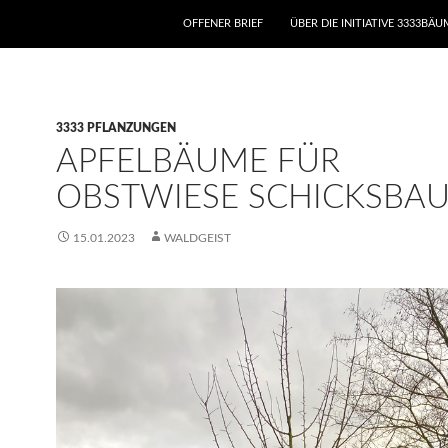
ZUM INHALT SPRINGEN
OFFENER BRIEF
ÜBER DIE INITIATIVE 3333BÄ
3333 PFLANZUNGEN
APFELBÄUME FÜR
OBSTWIESE SCHICKSBA
15.01.2023
WALDGEIST