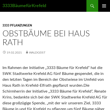
Suchen
3333BäumefürKrefeld
ZUM
PRIMÄR
INHALT
MENÜ
SPRINGEN
3333 PFLANZUNGEN
OBSTBÄUME BEI HAUS
RATH
19.02.2021
WALDGEIST
Im Rahmen der Initiative „3333 Bäume für Krefeld“ hat die
SWK Stadtwerke Krefeld AG fünf Bäume gespendet, die in
den letzten Tagen im Bereich der Obstwiese im Umfeld von
Haus Rath in Krefeld-Elfrath gepflanzt wurden.Die
Schirmherrin der Initiative „3333 Bäume für Krefeld“, Renate
Krins, bedankte sich bei der SWK Stadtwerke Krefeld AG für
diese großzügige Spende, „mit der wir unserem Ziel, 3333
Bäume in und für Krefeld zu pflanzen um fünf Bäume näher