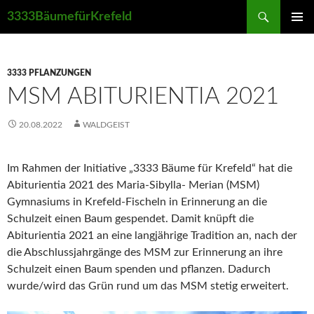
Suchen
3333BäumefürKrefeld
ZUM
PRIMÄR
INHALT
MENÜ
SPRINGEN
3333 PFLANZUNGEN
MSM ABITURIENTIA 2021
20.08.2022
WALDGEIST
Im Rahmen der Initiative „3333 Bäume für Krefeld“ hat die
Abiturientia 2021 des Maria-Sibylla- Merian (MSM)
Gymnasiums in Krefeld-Fischeln in Erinnerung an die
Schulzeit einen Baum gespendet. Damit knüpft die
Abiturientia 2021 an eine langjährige Tradition an, nach der
die Abschlussjahrgänge des MSM zur Erinnerung an ihre
Schulzeit einen Baum spenden und pflanzen. Dadurch
wurde/wird das Grün rund um das MSM stetig erweitert.