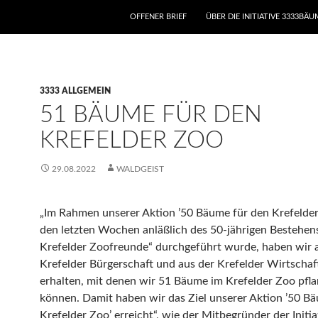
ZUM INHALT SPRINGEN
OFFENER BRIEF
ÜBER DIE INITIATIVE 3333BÄ
3333 ALLGEMEIN
51 BÄUME FÜR DEN
KREFELDER ZOO
29.08.2022
WALDGEIST
„Im Rahmen unserer Aktion ’50 Bäume für den Krefelder 
den letzten Wochen anläßlich des 50-jährigen Bestehen
Krefelder Zoofreunde“ durchgeführt wurde, haben wir 
Krefelder Bürgerschaft und aus der Krefelder Wirtscha
erhalten, mit denen wir 51 Bäume im Krefelder Zoo pfl
können. Damit haben wir das Ziel unserer Aktion ’50 B
Krefelder Zoo’ erreicht“, wie der Mitbegründer der Initi