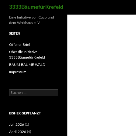
Suchen
3333BäumefürKrefeld
Eine Initiative von Caco und
dem Werkhaus e. V.
SEITEN
Offener Brief
Über die Initiative
3333BäumefürKrefeld
BAUM BÄUME WALD
Impressum
Suchen
nach:
BISHER GEPFLANZT
Juli 2026
(1)
April 2026
(4)