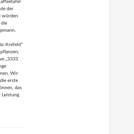
affeetafel
nde der
ei würden
 die
iepmann.
ür Krefeld“
pflanzen,
ive „3333
nge
umen. Wir
die erste
können, das
 Leistung