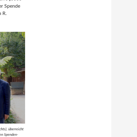
er Spende
h R.
hts), überreicht
nen Spenden-