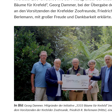
Bäume für Krefeld“, Georg Dammer, bei der Übergabe d
an den Vorsitzenden der Krefelder Zoofreunde, Friedric
Berlemann, mit großer Freude und Dankbarkeit erklärte.
Im Bild:
Georg Dammer, Mitgründer der Initiative „3333 Bäume für Krefeld“ (rec
dem Vorsitzenden der Krefelder Zoofreunde, Friedrich R. Berlemann (Mitte), ei