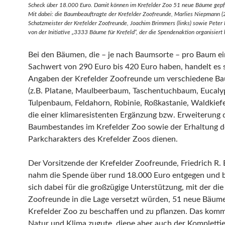
Scheck über 18.000 Euro. Damit können im Krefelder Zoo 51 neue Bäume gepf
Mit dabei: die Baumbeauftragte der Krefelder Zoofreunde, Marlies Niepmann (2.v
Schatzmeister der Krefelder Zoofreunde, Joachim Brimmers (links) sowie Peter K
von der Initiative „3333 Bäume für Krefeld“, der die Spendenaktion organisiert 
Bei den Bäumen, die – je nach Baumsorte – pro Baum e
Sachwert von 290 Euro bis 420 Euro haben, handelt es 
Angaben der Krefelder Zoofreunde um verschiedene B
(z.B. Platane, Maulbeerbaum, Taschentuchbaum, Eucaly
Tulpenbaum, Feldahorn, Robinie, Roßkastanie, Waldkiefer
die einer klimaresistenten Ergänzung bzw. Erweiterung 
Baumbestandes im Krefelder Zoo sowie der Erhaltung d
Parkcharakters des Krefelder Zoos dienen.
Der Vorsitzende der Krefelder Zoofreunde, Friedrich R.
nahm die Spende über rund 18.000 Euro entgegen und 
sich dabei für die großzügige Unterstützung, mit der die
Zoofreunde in die Lage versetzt würden, 51 neue Bäum
Krefelder Zoo zu beschaffen und zu pflanzen. Das kom
Natur und Klima zugute, diene aber auch der Kompletti