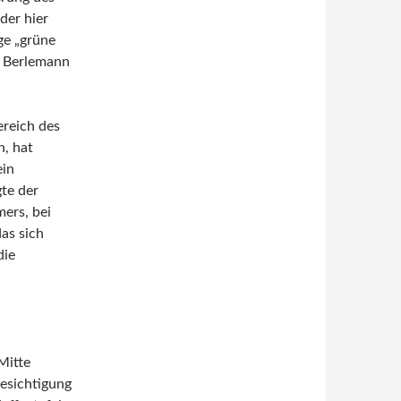
der hier
ge „grüne
R. Berlemann
reich des
n, hat
ein
te der
ers, bei
as sich
die
Mitte
esichtigung