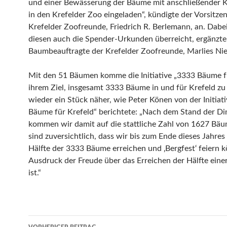
und einer Bewässerung der Bäume mit anschließender K
in den Krefelder Zoo eingeladen“, kündigte der Vorsitze
Krefelder Zoofreunde, Friedrich R. Berlemann, an. Dab
diesen auch die Spender-Urkunden überreicht, ergänzte
Baumbeauftragte der Krefelder Zoofreunde, Marlies N
Mit den 51 Bäumen komme die Initiative „3333 Bäume f
ihrem Ziel, insgesamt 3333 Bäume in und für Krefeld zu 
wieder ein Stück näher, wie Peter Könen von der Initiat
Bäume für Krefeld“ berichtete: „Nach dem Stand der Di
kommen wir damit auf die stattliche Zahl von 1627 Bä
sind zuversichtlich, dass wir bis zum Ende dieses Jahres 
Hälfte der 3333 Bäume erreichen und ‚Bergfest‘ feiern 
Ausdruck der Freude über das Erreichen der Hälfte einer
ist.“
Beitrags-