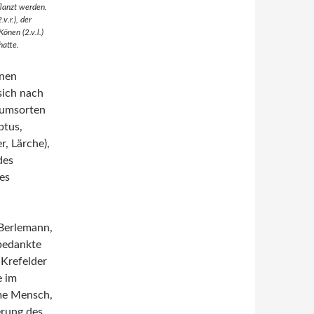
lanzt werden.
.r.), der
önen (2.v.l.)
hatte.
inen
sich nach
aumsorten
ptus,
, Lärche),
des
es
 Berlemann,
bedankte
 Krefelder
e im
me Mensch,
erung des