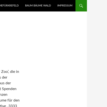
UMEFÜRKREFELD
BAUM BÄUME WALD
IMPRESSUM
Zoo’, die in
s der
aus der
ft Spenden
anzen
äume für den
ative „3333