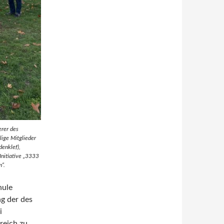
erer des
lige Mitglieder
denklef),
Initiative „3333
“.
hule
ng der des
i
reich zu