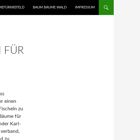
UMEFÜRKREFELD
BAUM BÄUME WALD
IMPRESSUM
 FÜR
ss
r einen
Fischeln zu
 Bäume für
nder Karl-
 verband,
ld zu