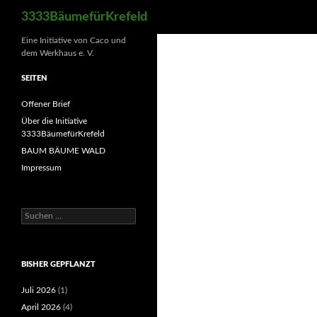
Suchen
3333BäumefürKrefeld
Eine Initiative von Caco und
dem Werkhaus e. V.
SEITEN
Offener Brief
Über die Initiative
3333BäumefürKrefeld
BAUM BÄUME WALD
Impressum
Suchen
nach:
BISHER GEPFLANZT
Juli 2026
(1)
April 2026
(4)