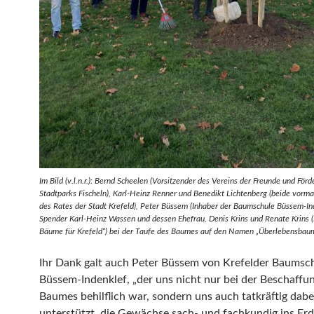
Im Bild (v.l.n.r.): Bernd Scheelen (Vorsitzender des Vereins der Freunde und Förd
Stadtparks Fischeln), Karl-Heinz Renner und Benedikt Lichtenberg (beide vorma
des Rates der Stadt Krefeld), Peter Büssem (Inhaber der Baumschule Büssem-In
Spender Karl-Heinz Wassen und dessen Ehefrau, Denis Krins und Renate Krins (
Bäume für Krefeld“) bei der Taufe des Baumes auf den Namen „Überlebensbaum
Ihr Dank galt auch Peter Büssem von Krefelder Baumsc
Büssem-Indenklef, „der uns nicht nur bei der Beschaffu
Baumes behilflich war, sondern uns auch tatkräftig dabe
unterstützt, die Gewächse sach- und fachkundig ins Erd