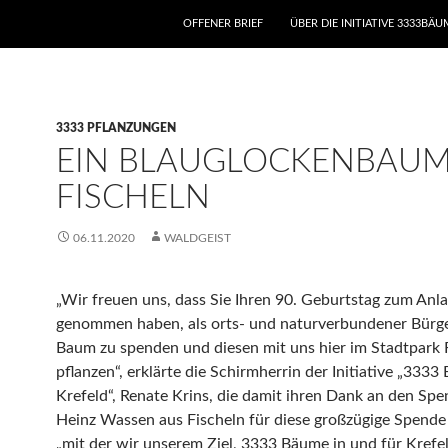
ZUM INHALT SPRINGEN
OFFENER BRIEF
ÜBER DIE INITIATIVE 3333BÄ
3333 PFLANZUNGEN
EIN BLAUGLOCKENBAUM
FISCHELN
06.11.2020
WALDGEIST
„Wir freuen uns, dass Sie Ihren 90. Geburtstag zum Anla
genommen haben, als orts- und naturverbundener Bürge
Baum zu spenden und diesen mit uns hier im Stadtpark 
pflanzen“, erklärte die Schirmherrin der Initiative „3333
Krefeld“, Renate Krins, die damit ihren Dank an den Spe
Heinz Wassen aus Fischeln für diese großzügige Spende
„mit der wir unserem Ziel, 3333 Bäume in und für Krefe