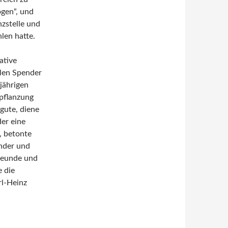
ögen“, und
zstelle und
len hatte.
ative
dlen Spender
jährigen
pflanzung
gute, diene
der eine
, betonte
nder und
Freunde und
e die
rl-Heinz